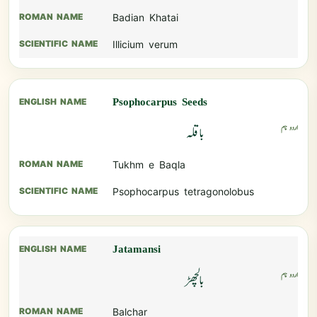
Badian Khatai
Illicium verum
Psophocarpus Seeds
باقلہ
Tukhm e Baqla
Psophocarpus tetragonolobus
Jatamansi
بالچھڑ
Balchar