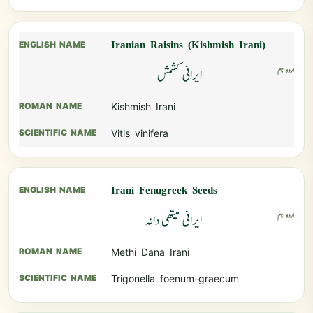
Iranian Raisins (Kishmish Irani)
ایرانی کشمش
Kishmish Irani
Vitis vinifera
Irani Fenugreek Seeds
ایرانی میتھی دانہ
Methi Dana Irani
Trigonella foenum-graecum