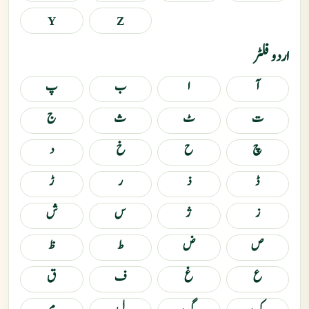
Y
Z
اردو فلٹر
آ
ا
ب
پ
ت
ٹ
ث
ج
چ
ح
خ
د
ڈ
ذ
ر
ڑ
ز
ژ
س
ش
ص
ض
ط
ظ
ع
غ
ف
ق
ک
گ
ل
م