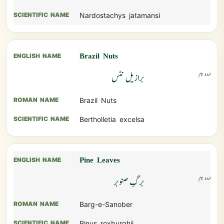
Nardostachys jatamansi
Brazil Nuts
برازیل نٹس
Brazil Nuts
Bertholletia excelsa
Pine Leaves
برگِ صنوبر
Barg-e-Sanober
Pinus roxburghii