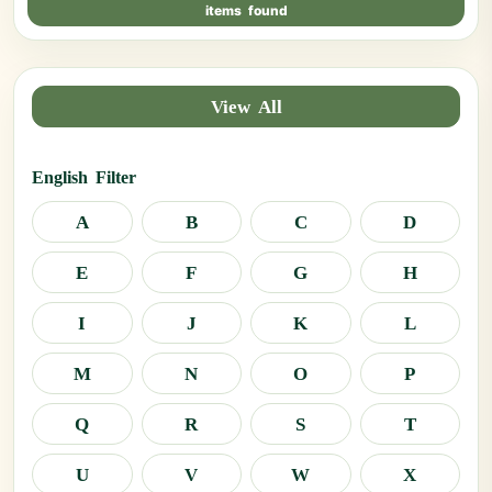
items found
View All
English Filter
A
B
C
D
E
F
G
H
I
J
K
L
M
N
O
P
Q
R
S
T
U
V
W
X