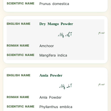
Prunus domestica
Dry Mango Powder
آمچور پاؤڈر
Amchoor
Mangifera indica
Amla Powder
آملہ پاؤڈر
Amla Powder
Phyllanthus emblica