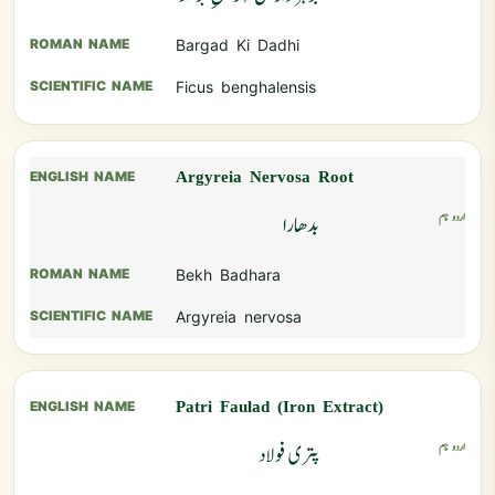
Bargad Ki Dadhi
Ficus benghalensis
Argyreia Nervosa Root
بدھارا
Bekh Badhara
Argyreia nervosa
Patri Faulad (Iron Extract)
پتری فولاد