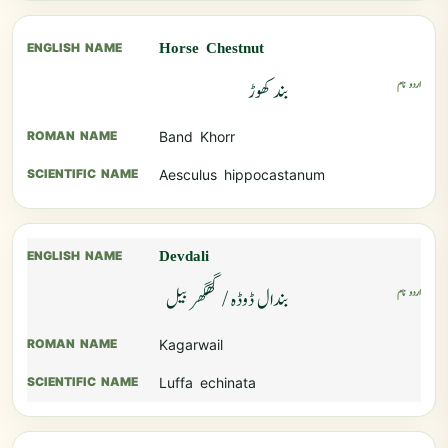
Horse Chestnut
بند کھوڑ
Band Khorr
Aesculus hippocastanum
Devdali
بندال ڈوڈہ / گھگھر بیل
Kagarwail
Luffa echinata