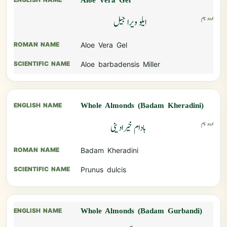
Aloe Vera Gel
ایلو ویرا جیل
Aloe Vera Gel
Aloe barbadensis Miller
Whole Almonds (Badam Kheradini)
بادام خیرادینی
Badam Kheradini
Prunus dulcis
Whole Almonds (Badam Gurbandi)