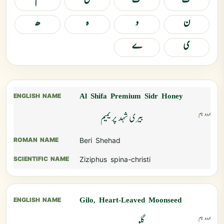
ن
و
ہ
ھ
ی
ے
Al Shifa Premium Sidr Honey
بیری شہد پریمیم
Beri Shehad
Ziziphus spina-christi
Gilo, Heart-Leaved Moonseed
گلو