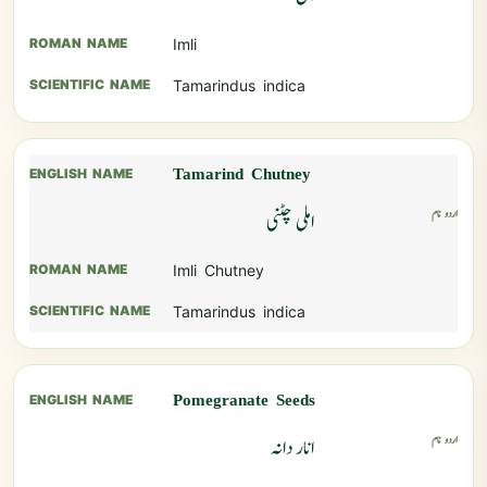
Imli
Tamarindus indica
Tamarind Chutney
املی چٹنی
Imli Chutney
Tamarindus indica
Pomegranate Seeds
انار دانہ