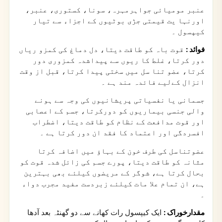
عنبر مومیائی جواہرمہرہ، سونا، کستوری، عنبر،
اورنہا یت قیمتی جڑی بوٹیوں کے اجزاء سے تیار
کیپسول ۔
فوائد :
قوت باہ کو طاقت دیتا، دل دماغ کی کمزو ریاں
دور کرتا، غلط کا ریوں سے پیداشدہ کمزوری دور
کرتا، عضو تنا سل میں سختی پیدا کرتا، قبل از وقت
انزال کےلیے فائدہ مند ہے ۔
جسمانی یا نفسیاتی پریشانیوں کی وجہ سے ہونے
والی جنسی بیماریوں کو دورکرتا، جسم کے اعصابی
اور قوت مدافعت کے نظام کو طاقت دیتا، اضطراب
افسردگی اور اعتماد کا فقد ان دور کرتا ہے ۔
عضوتناسل کی طرف خون کے بہاؤ میں اضافہ کرتا
مثانہ کو طاقت دیتا، پورے جسم کی زائل شدہ قوت کو
بحال کرتا ہے، شوگر کے مریضوں کیلئے بھی بہترین
ہے، ان تمام علا مات کیلئے زبردست مفید مجرب دواء
۔
مقدارخوراک :
ایک کیپسول رات کھانے سے دو گھنٹہ بعد آدھا