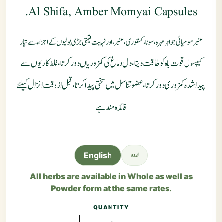
Al Shifa, Amber Momyai Capsules.
عنبر مومیائی جواہرمہرہ، سونا، کستوری، عنبر، اورنہا یت قیمتی جڑی بوٹیوں کے اجزاء سے تیار
قوت باہ کو طاقت دیتا، دل دماغ کی کمزو ریاں دور کرتا، غلط کا ریوں سے
کیپسول ـ
پیداشدہ کمزوری دورکرتا، عضو تنا سل میں سختی پیدا کرتا، قبل از وقت انزال کیلئے
فائدہ مند ہے ـ
اردو
English
All herbs are available in Whole as well as
Powder form at the same rates.
QUANTITY