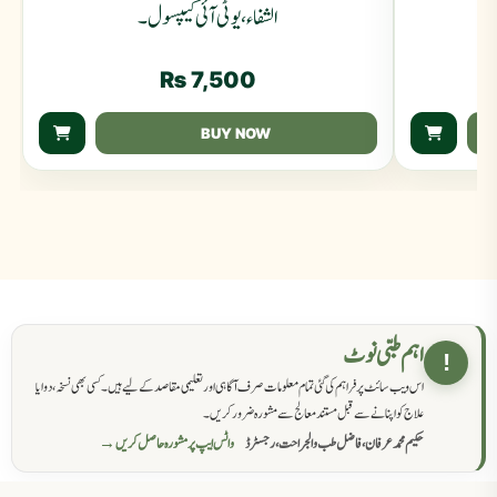
الشفاء، یوٹی آئی کیپسول۔
₨
7,500
BUY NOW
اہم طبی نوٹ
!
اس ویب سائٹ پر فراہم کی گئی تمام معلومات صرف آگاہی اور تعلیمی مقاصد کے لیے ہیں۔ کسی بھی نسخہ، دوا یا
علاج کو اپنانے سے قبل مستند معالج سے مشورہ ضرور کریں۔
حکیم محمد عرفان، فاضل طب والجراحت، رجسٹرڈ
واٹس ایپ پر مشورہ حاصل کریں →