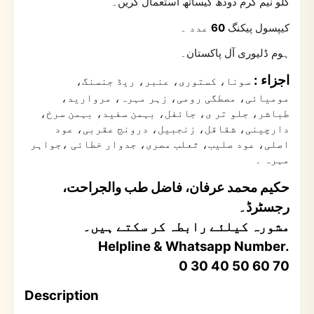
کلو نیم گرم دودھ کیساتھ استعمال کریں۔
عدد ۔
60
کیپسول پیکنگ
ہوم ڈلیوری آل پاکستان۔
اجزاء :
سونا، کستوری، عنبر، ریڈ جنسنگ،
مومیائی، مصطگی رومی، زہر مہرہ، مروارید،
طباشر، جلو تر ی، جائفل، بہمن سفید، بہمن سرخ،
دارچینی، شقاقل، زنجبیل، درونج عقربی، عود
اصلی، عود صلیب، ثعلب مصری، جدوار خطائی ،جواہر
مہرہ ۔
حکیم محمد عرفان، فاضل طب والجراحت،
رجسٹرڈ۔
مشورہ کیلئے رابطہ کر سکتے ہیں۔
Helpline & Whatsapp Number.
0 30 40 50 60 70
Description