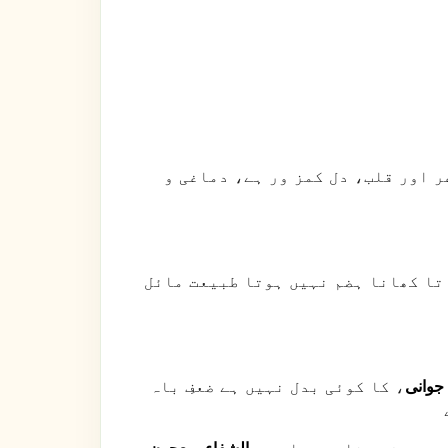
ر اور قلب، دل کمز ور ہے، دماغی و
 تا کھانا ہضم نہیں ہوتا طبیعت مائل
جوانی
، کا کوئی بدل نہیں ہے ضعفِ باہ