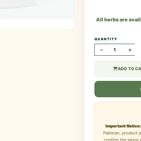
All herbs are avai
QUANTITY
−
+
ADD TO C
Important Notice:
Pakistan, product 
confirm the latest