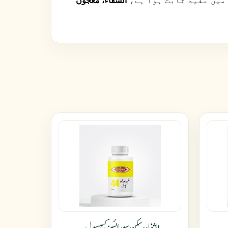
 میں مفید ثابت ہوا ہے،
الشفاء، معجون
الشفاء، سکن سورائسز کیپسول۔