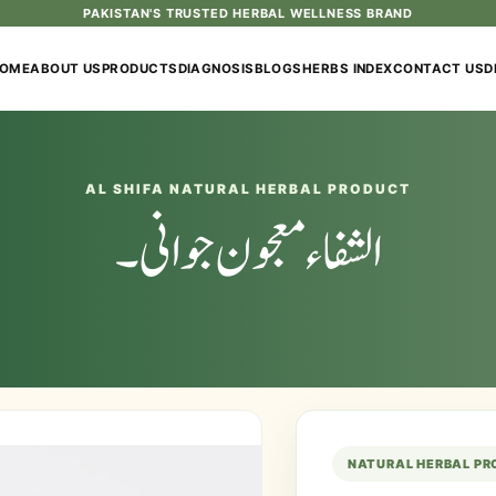
PAKISTAN'S TRUSTED HERBAL WELLNESS BRAND
OME
ABOUT US
PRODUCTS
DIAGNOSIS
BLOGS
HERBS INDEX
CONTACT US
D
AL SHIFA NATURAL HERBAL PRODUCT
الشفاء معجون جوانی۔
NATURAL HERBAL P