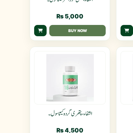
₨
5,000
BUY NOW
الشفاء، پتھری گردہ کیپسول۔
₨
4,500