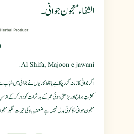
الشفاء معجون جوانی۔
 Herbal Product
0
Al Shifa, Majoon e jawani.
اگر جوانی کا زمانہ گزر چکا ہے یا غلط کاریوں نے جوانی میں شبا
کثرتِ جماع اور بڑھتی ہوئی عمر کے بداثرات کو دور کرکے از سرِنو
معجون جوانی، کا کوئی بدل نہیں ہے ضعفِ باہ کی حیرت انگیز معج