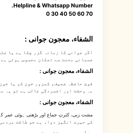
.Helpline & Whatsapp Number
0 30 40 50 60 70
: الشفاء، معجون جوانی
اگر جوانی کا زمانہ گزر چکا ہے یا غلط
جسمانی محنت سے تھکان محسوس ہوتی ہے۔
: الشفاء، معجون جوانی
قوتِ حافظہ ضعیف، کمزور خون کم یا خون
بہ وحشت اور افسردگی غالب ہے تو یہ مع
: الشفاء، معجون جوانی
مشت زنی، کثرتِ جماع اور بڑھتی ہوئی عمر کے 
کی حیرت انگیز دواء ہے جو طاقت مردمی 