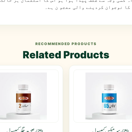
واہ کسی وجہ سے ضعف پیدا ہوا ہو اس کا استعمال ہر حالت
 کا نوجوان کردینے والی معجو ن ہے۔
RECOMMENDED PRODUCTS
Related Products
الشفاء سپرمیکس کیپسول۔
الشفاء صحت جگر کیپسول۔