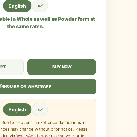
اردو
English
lable in Whole as well as Powder form at
the same rates.
ART
BUY NOW
INQUIRY ON WHATSAPP
اردو
English
Due to frequent market price fluctuations in
prices may change without prior notice. Please
 price via WhatsApp before placing your order.