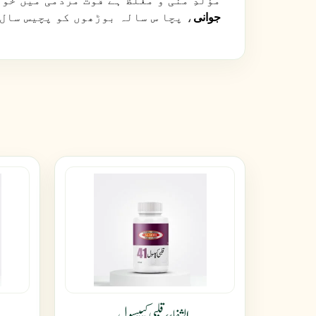
مؤلّدِ منی و مغلظ ہے قوت مردمی میں خ
جوانی
، پچا س سالہ بوڑھوں کو پچیس سال
الشفاء، قلبی کیپسول۔