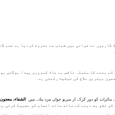
 کاریوں نے جوانی میں شباب سے محروم کردیا ہے جسم لاغ
 کے بننے کا سلسلہ ناقص ہے عام کمزوری پیدا ہوگئی ہو
جون بہترین علاج کی حیثیت رکھتی ہے۔
بداثرات کو دور کرکے از سرنو جوان مرد بنانے میں
الشفاء، معجون 
کو تقو یت دینے کے ساتھ ساتھ اعصاب کو مضبوط کرتی ہے