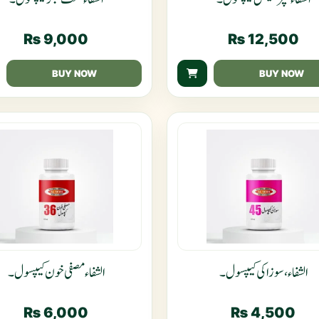
₨
9,000
₨
12,500
BUY NOW
BUY NOW
الشفاء، سوزاکی کیپسول۔
الشفاء مصفی خون کیپسول۔
₨
6,000
₨
4,500