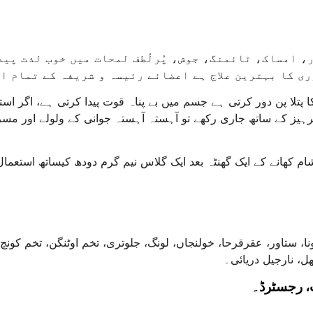
 امساک، ٹائمنگ، جوش، پُرلُطف لمحات میں خوب لذت پید
ی کا بہترین علاج ہے اعضائے رئیسہ و شریفہ کے تمام ا
کا پتلا پن دور کرتی ہے جسم میں بے پناہ قوت پیدا کرتی ہے، اگر 
پرہیز کے ساتھ جاری رکھے تو آہستہ آہستہ جوانی کے ولولے اور مسرت
شام کھانے کے ایک گھنٹہ بعد ایک گلاس نیم گرم دودھ کیساتھ استعما
ستاور، عقرقرحا، خولنجاں، لونگ، جلوتری، تخم اوٹنگن، تخم کونچ،
ل، نارجیل دریائی۔
، رجسٹرڈ۔