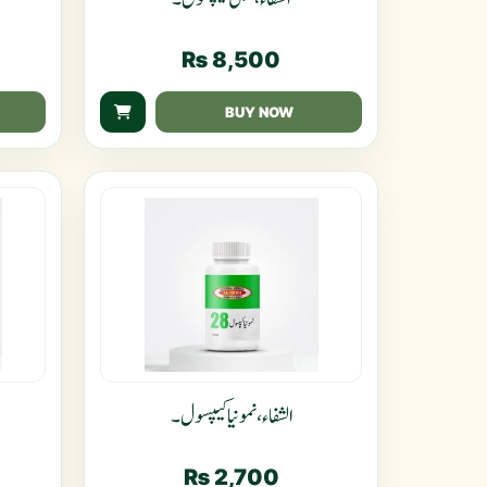
₨
8,500
BUY NOW
الشفاء، نمونیا کیپسول۔
₨
2,700