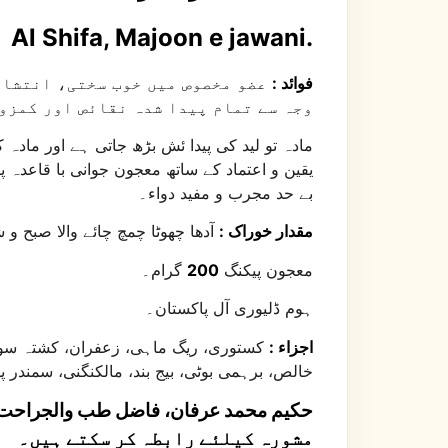
Al Shifa, Majoon e jawani.
فوائد :
عضو مخصوص میں خوب سختی، انتشار،
وجہ سے تمام پیدا شدہ نقائص اور کمزور
مادہ تو لید کی پیدا ئش بڑھ جاتی ہے اور مادہ 
یقین و اعتماد کے ساتھ معجون جوانی با قاعدہ 
بے حد مجرب و مفید دواء۔
مقدار خوراک :
آدھا چھوٹا چمچ چائے والا صبح و 
معجون پیکنگ
200
گرام۔
ہوم ڈلیوری آل پاکستان۔
اجزاء :
کستوری، ریگ ماہی، زعفران، کشتہ سونا، 
خالص، برہمی بوٹی، بیج بند، مالکنگنی، سمندر پھ
حکیم محمد عرفان، فاضل طب والجراحت
مشورہ کیلئے رابطہ کر سکتے ہیں۔