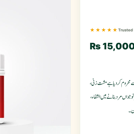
★★★★★
Trusted
₨
15,00
ب سے محروم کردیا ہے مشت زنی،
 جواں مرد بنانے میں الشفاء،
ون۔