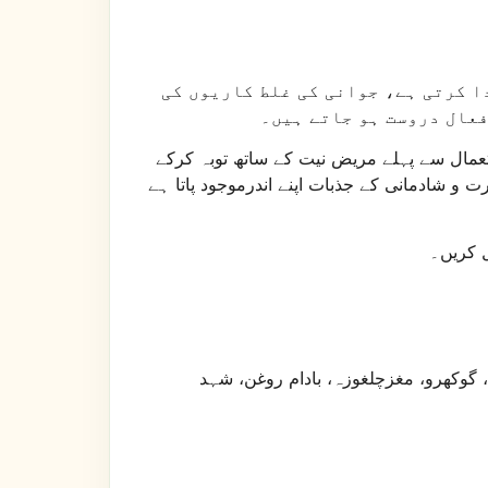
ا کرتی ہے، جوانی کی غلط کاریوں کی
فعال دروست ہو جاتے ہیں۔
استعمال سے پہلے مریض نیت کے ساتھ توبہ کرکے
 و شادمانی کے جذبات اپنے اندرموجود پاتا ہے
ل کریں۔
 گوکھرو، مغزچلغوزہ، بادام روغن، شہد