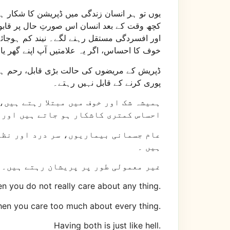
یوں تو ہر انسان زندگی میں ڈپریشن کا شکار ہو
کچھ وقت کے بعد انسان اس صورتِ حال پر قابو پ
اور افسردگی مستقل رہنے لگے۔ نیند کم ہوجائے
خوف کا احساس، اگر یہ علامتیں آپ اپنے گھر ی
ڈپریش کے مریضوں کی حالت بڑی قابل، رحم ہوت
پوری کرنے کے قابل نہیں رہتے۔
ہمیشہ شک اور خوف میں مبتلا رہتے ہیں،
احساس کمتری کاشکار ہو جاتے ہیں اور 
عام جسمانی بیماریوں، سر درد اور نظام
ہیں ۔
غیر معمولی طور پر پریشان رہتے ہیں۔ ڈ
n you do not really care about any thing.
hen you care too much about every thing.
Having both is just like hell.