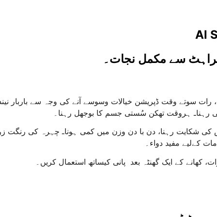
Al 
ھبراہٹ سے مکمل نجات۔
م آنا، رات سوتے وقت ڈپریشن خیالات وسوسے آنے کی وجہ سے باربار ن
نی رہناـ ہروقت تھکن سُستی جسم کا بوجھل رہنا۔
 کی شکایت رہنا، دن با دن وزن میں کمی ہوناـ چہرہ کی رنگت زرد 
ت کےلیے مفید دواء۔
، کھانے کے ایک گھنٹہ بعد پانی کیساتھ استعمال کریں۔