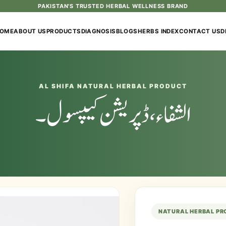
PAKISTAN'S TRUSTED HERBAL WELLNESS BRAND
OME
ABOUT US
PRODUCTS
DIAGNOSIS
BLOGS
HERBS INDEX
CONTACT US
D
AL SHIFA NATURAL HERBAL PRODUCT
الشفاء، ڈپریشن کیپسول۔
NATURAL HERBAL P