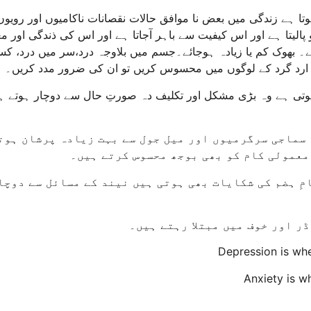
تا ہے زندگی میں بعض نا موافق حالات نقصانات ناکامیوں اور رویو
الیتا ہے اور اس کیفیت سے باہر آجاتا ہے اور اس کی ذندگی اور م
۔ بھوک کم یا زیادہ ہوجائے۔جسم میں بلاوجہ درد،سر میں درد، کس
ا ارد گرد کے لوگوں میں محسوس کریں تو ان کی ضرور مدد کریں۔
ی ہے وہ بڑی مشکل اور تکلیف دہ صورتِ حال سے دوچار ہوتے ہیں۔
 سماجی سرگرمیوں اور میل جول سے بہت زیادہ پرشان ہوت
معمولی کام کو بھی بوجھ محسوس کرتے ہیں۔
ِ ہضم کی شکایات بھی ہوتی ہیں نیند کے مسائل سے دوچا
ر اور خوف میں مبتلا رہتے ہیں۔
Depression is whe
Anxiety is w