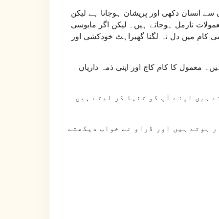
ں سے انسان دکھی اور پریشان ہوجاتا ہے لیکن
عمولات نارمل ہوجاتے ہیں۔ لیکن اگر مایوسی
ی کام میں دل نہ لگنا گھبراہٹ خودکشی اور
 معمول کا کام کاج اور اپنی ذمہ داریاں
ے ہیں اپنے آپ کو تنہا کر لیتے ہیں
ر ہوتے ہیں اور ڈراو نے خواب دیکھتے