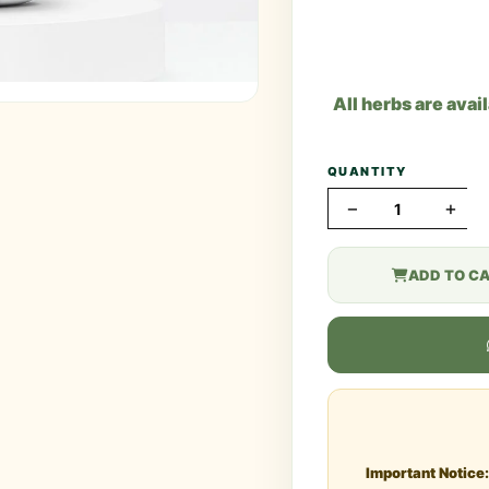
All herbs are avai
QUANTITY
−
+
ADD TO C
Important Notice: