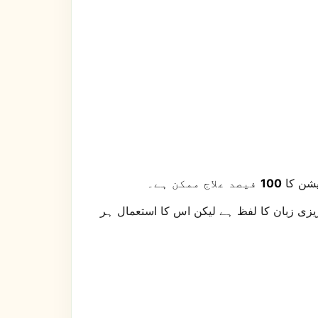
یشن کا
100
فیصد علاج ممکن ہے۔
ریزی زبان کا لفظ ہے لیکن اس کا استعمال ہر