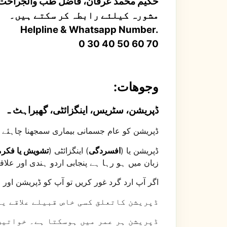
حکیم محمد عرفان، فاضل طب والجراحت
مشورہ کیلئے رابطہ کر سکتے ہیں۔
Helpline & Whatsapp Number.
0 30 40 50 60 70
:وجوھات
ڈپریشن، سٹریس، اینگزائٹی، گھبراہٹ ـ
ڈپریشن کو عام جسمانی بیماری سمجھنا چاہئے ا
ڈپریشن یا (
افسردگی
) اینگزائٹی (
تشویش یا فکر
زبان میں ہو رہا ہے پنجابی اردو ہندی اور علاق
اگر آپ ارد گرد غور کریں تو آپ کو ڈپریشن اور 
ڈپریشن کاتعلق کسی خاص قبیلے علاقے یا
ڈپریشن ہر عمر میں ہوسکتا ہے۔ خواتین