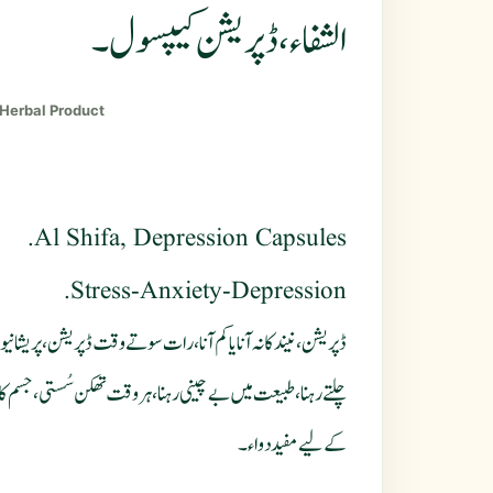
الشفاء، ڈپریشن کیپسول۔
 Herbal Product
Al Shifa, Depression Capsules.
Stress-Anxiety-Depression.
ڈپریشن، نیند کا نہ آنا یا کم آنا، رات سوتے وقت ڈپریشن، پریشان
چلتے رہنا، طبیعت میں بے چینی رہنا، ہر وقت تھکن سُستی، جسم کا
کےلیے مفید دواء۔