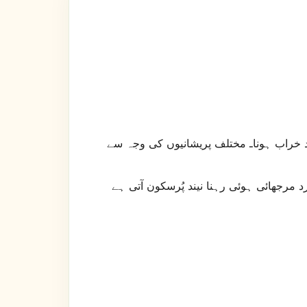
یند خراب ہوناـ مختلف پریشانیوں کی وجہ سے
مرجھائی ہوئی رہنا نیند پُرسکون آتی ہے