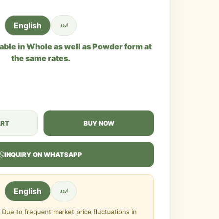
اردو
English
lable in Whole as well as Powder form at
the same rates.
ART
BUY NOW
INQUIRY ON WHATSAPP
اردو
English
Due to frequent market price fluctuations in