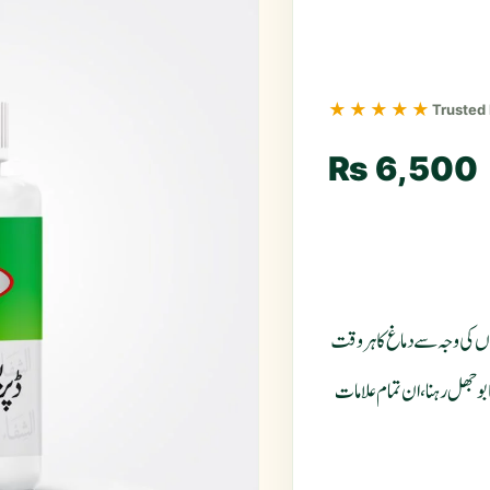
★★★★★
Trusted
₨
6,500
یوں کی وجہ سے دماغ کا ہر وقت
 بوجھل رہنا، ان تمام علامات