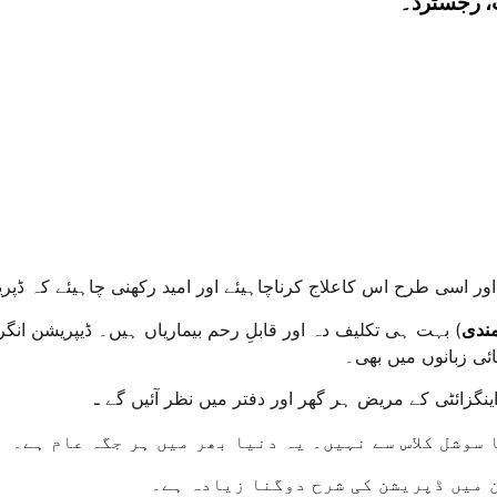
، رجسٹرڈ۔
ور اسی طرح اس کاعلاج کرناچاہیئے اور امید رکھنی چاہیئے کہ ڈپر
مندی
) بہت ہی تکلیف دہ اور قابلِ رحم بیماریاں ہیں۔ ڈیپریشن انگ
ائی زبانوں میں بھی۔
اینگزائٹی کے مریض ہر گھر اور دفتر میں نظر آئیں گے ـ
 سوشل کلاس سے نہیں۔ یہ دنیا بھر میں ہر جگہ عام ہے۔
 میں ڈپریشن کی شرح دوگنا زیادہ ہے۔