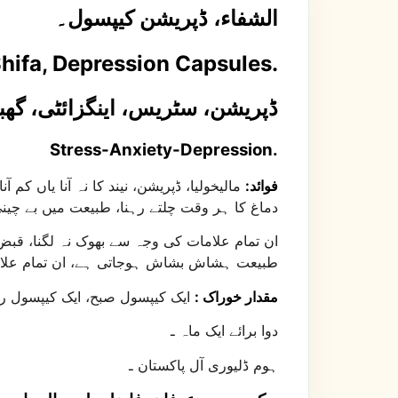
الشفاء، ڈپریشن کیپسول۔
Shifa, Depression Capsules.
ڈپریشن، سٹریس، اینگزائٹی، گ
Stress-Anxiety-Depression.
فوائد:
مالیخولیا، ڈپریشن، نیند کا نہ آنا یاں ک
دماغ کا ہر وقت چلتے رہنا، طبیعت میں بے چی
ان تمام علامات کی وجہ سے بھوک نہ لگنا، قبض
طبیعت ہشاش بشاش ہوجاتی ہے، ان تمام علاما
مقدار خوراک :
ایک کیپسول صبح، ایک کیپسول رات
دوا برائے ایک ماہ ـ
ہوم ڈلیوری آل پاکستان ـ