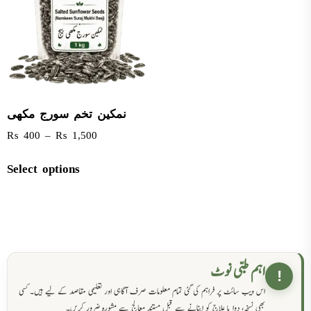
نمکین تخم سورج مکھی
₨
400
–
₨
1,500
Select options
اہم طبی نوٹ
!
اس ویب سائٹ پر فراہم کی گئی تمام معلومات صرف آگاہی اور تعلیمی مقاصد کے لیے ہیں۔ کسی
بھی نسخہ، دوا یا علاج کو اپنانے سے قبل مستند معالج سے مشورہ ضرور کریں۔