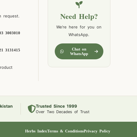
Need Help?
n request.
We’re here for you on
03 3003010
WhatsApp.
Chat on
21 3131415
WhatsApp
product
kistan
Trusted Since 1999
Over Two Decades of Trust
Herbs Index
Terms & Conditions
Privacy Policy