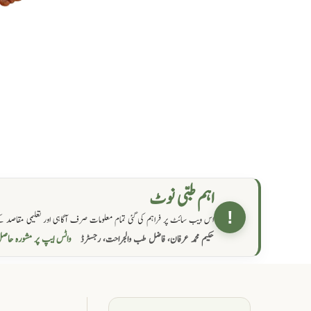
اہم طبی نوٹ
!
اس ویب سائٹ پر فراہم کی گئی تمام معلومات صرف آگاہی اور تعلیمی مقاصد کے
واٹس ایپ پر مشورہ  →
حکیم محمد عرفان، فاضل طب والجراحت، رجسٹرڈ