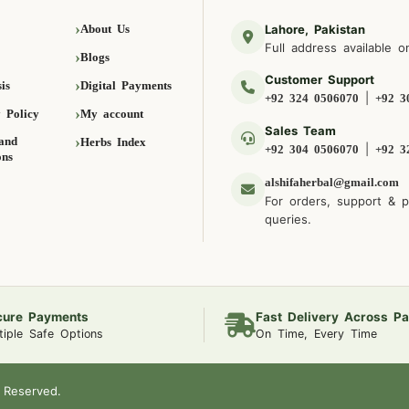
About Us
Lahore, Pakistan
Full address available o
Blogs
Customer Support
is
Digital Payments
|
+92 324 0506070
+92 3
 Policy
My account
Sales Team
and
Herbs Index
|
+92 304 0506070
+92 3
ons
alshifaherbal@gmail.com
For orders, support & 
queries.
cure Payments
Fast Delivery Across Pa
tiple Safe Options
On Time, Every Time
 Reserved.