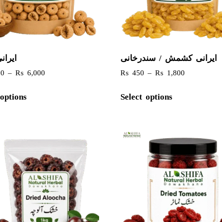
ایرانی کشمش / سندرخانی
ایران
00
–
₨
6,000
₨
450
–
₨
1,800
 options
Select options