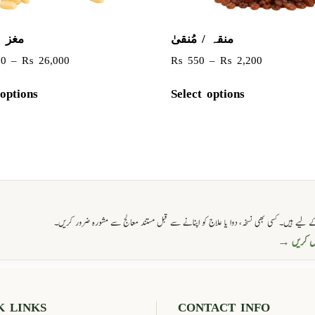
منقہ / مُنقیٰ
مغز 
00
–
₨
26,000
₨
550
–
₨
2,200
 options
Select options
 لیے ہیں۔ کسی بھی نسخہ، دوا یا علاج کو اپنانے سے قبل مستند معالج سے مشورہ ضرور کریں۔
حاصل کریں
K LINKS
CONTACT INFO