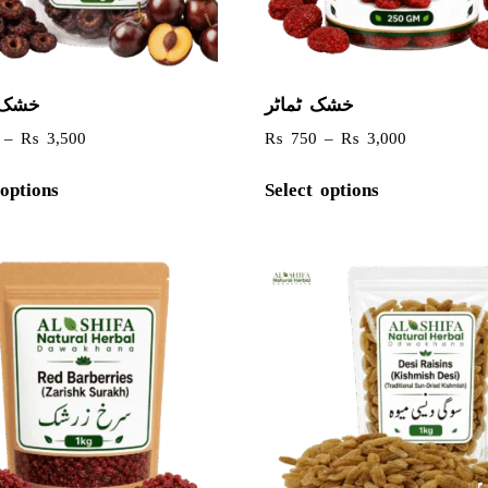
خشک ٹماٹر
خشک 
–
₨
3,500
₨
750
–
₨
3,000
 options
Select options