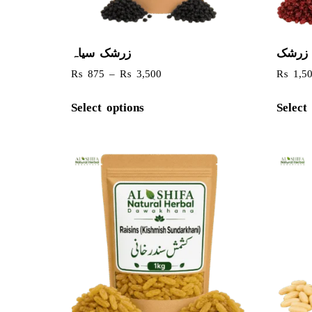
زرشک
زرشک سیاہ
₨
875
–
₨
3,500
₨
1,5
Select options
Select