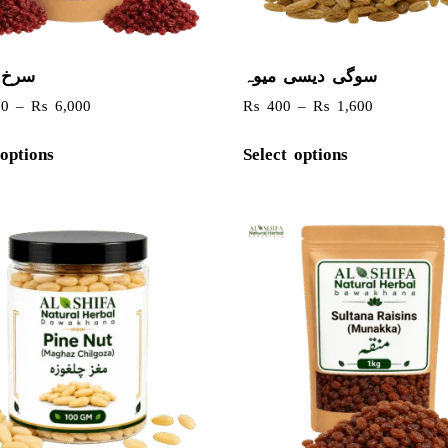
سوگی دیسی میوہ
سرخ 
00
–
₨
6,000
₨
400
–
₨
1,600
 options
Select options