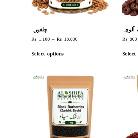
آلوچہ
چلغوزہ
₨
1,100
–
₨
18,000
₨
800
Select options
Select