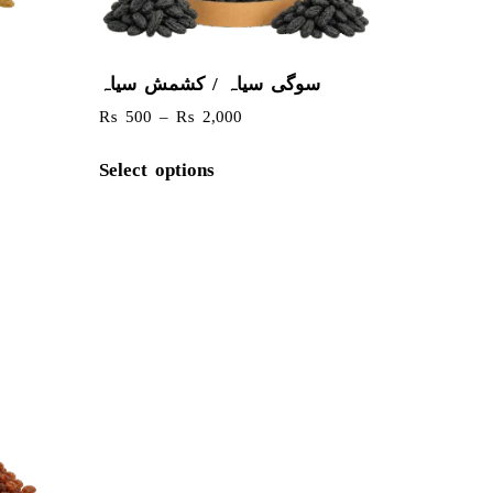
سوگی سیاہ / کشمش سیاہ
₨
500
–
₨
2,000
Select options