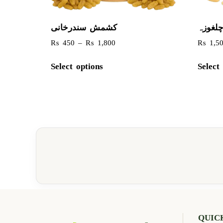
چلغوزہ
کشمش سندرخانی
₨
450
–
₨
1,800
₨
1,5
Select options
Select
QUIC