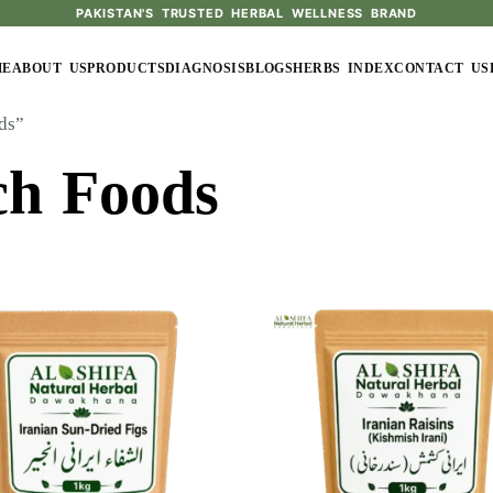
PAKISTAN'S TRUSTED HERBAL WELLNESS BRAND
ME
ABOUT US
PRODUCTS
DIAGNOSIS
BLOGS
HERBS INDEX
CONTACT US
ds”
ch Foods