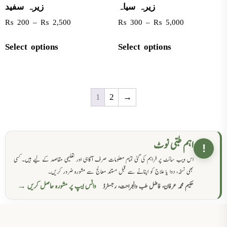
زیرہ سیاہ
زیرہ سفید
₨
200
–
₨
2,500
₨
300
–
₨
5,000
Select options
Select options
1
2
→
اہم طبی نوٹ
!
اس ویب سائٹ پر فراہم کی گئی تمام معلومات صرف آگاہی اور تعلیمی مقاصد کے لیے ہیں۔ کسی
بھی نسخہ، دوا یا علاج کو اپنانے سے قبل مستند معالج سے مشورہ ضرور کریں۔
واٹس ایپ پر مشورہ حاصل کریں →
حکیم محمد عرفان، فاضل طب والجراحت، رجسٹرڈ