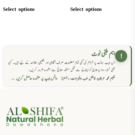
Select options
Select options
اہم طبی نوٹ
!
اس ویب سائٹ پر فراہم کی گئی تمام معلومات صرف آگاہی اور تعلیمی مقاصد کے لیے ہیں۔ کسی
بھی نسخہ، دوا یا علاج کو اپنانے سے قبل مستند معالج سے مشورہ ضرور کریں۔
واٹس ایپ پر مشورہ حاصل کریں →
حکیم محمد عرفان، فاضل طب والجراحت، رجسٹرڈ