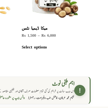
میکا ڈیمیا نٹس
₨
1,500
–
₨
6,000
Select options
اہم طبی نوٹ
!
اس ویب سائٹ پر فراہم کی گئی تمام معلومات صرف آگاہی اور تعلیمی مقاصد کے
واٹس ایپ پر مشورہ  →
حکیم محمد عرفان، فاضل طب والجراحت، رجسٹرڈ