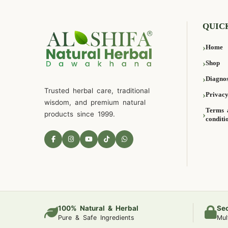
QUIC
Home
Shop
Diagnos
Trusted herbal care, traditional
Privacy
wisdom, and premium natural
Terms 
products since 1999.
conditi
100% Natural & Herbal
Se
Pure & Safe Ingredients
Mul