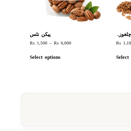
لغوزہ
پیکن نٹس
₨
1,500
–
₨
6,000
₨
1,1
Select options
Select