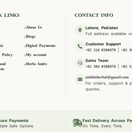
K LINKS
CONTACT INFO
About Us
Lahore, Pakistan
Full address available o
Blogs
Customer Support
is
Digital Payments
|
+92 324 0506070
+92 3
 Policy
My account
Sales Team
and
Herbs Index
|
+92 304 0506070
+92 3
ons
alshifaherbal@gmail.com
For orders, support & 
queries.
cure Payments
Fast Delivery Across Pa
tiple Safe Options
On Time, Every Time