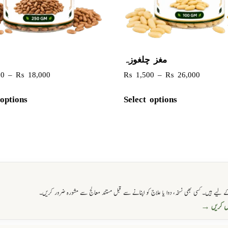
مغز چلغوزہ
چ
00
–
₨
18,000
₨
1,500
–
₨
26,000
 options
Select options
 لیے ہیں۔ کسی بھی نسخہ، دوا یا علاج کو اپنانے سے قبل مستند معالج سے مشورہ ضرور کریں۔
حاصل کریں