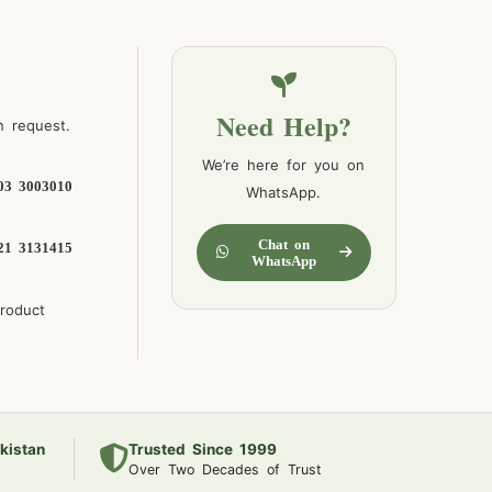
Need Help?
n request.
We’re here for you on
03 3003010
WhatsApp.
Chat on
21 3131415
WhatsApp
product
kistan
Trusted Since 1999
Over Two Decades of Trust