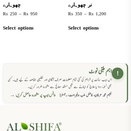
نر چھوہارے
چھوہارے
₨
250
–
₨
950
₨
350
–
₨
1,200
Select options
Select options
اہم طبی نوٹ
!
اس ویب سائٹ پر فراہم کی گئی تمام معلومات صرف آگاہی اور تعلیمی مقاصد کے لیے ہیں۔ کسی
بھی نسخہ، دوا یا علاج کو اپنانے سے قبل مستند معالج سے مشورہ ضرور کریں۔
واٹس ایپ پر مشورہ حاصل کریں →
حکیم محمد عرفان، فاضل طب والجراحت، رجسٹرڈ