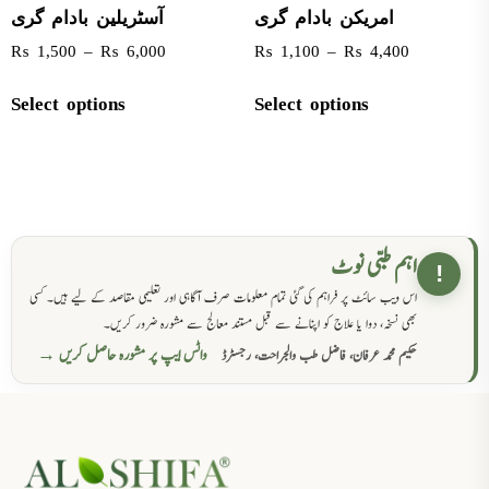
امریکن بادام گری
آسٹریلین بادام گری
₨
1,500
–
₨
6,000
₨
1,100
–
₨
4,400
Select options
Select options
اہم طبی نوٹ
!
اس ویب سائٹ پر فراہم کی گئی تمام معلومات صرف آگاہی اور تعلیمی مقاصد کے لیے ہیں۔ کسی
بھی نسخہ، دوا یا علاج کو اپنانے سے قبل مستند معالج سے مشورہ ضرور کریں۔
واٹس ایپ پر مشورہ حاصل کریں →
حکیم محمد عرفان، فاضل طب والجراحت، رجسٹرڈ