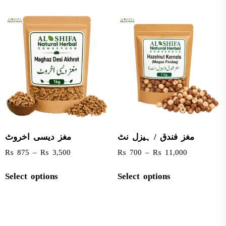
مغز فندق / ہیزل نٹ
مغز دیسی اخروٹ
₨
875
–
₨
3,500
₨
700
–
₨
11,000
Select options
Select options