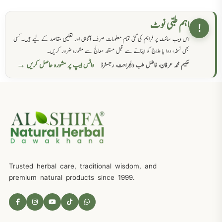
اہم طبی نوٹ
!
اس ویب سائٹ پر فراہم کی گئی تمام معلومات صرف آگاہی اور تعلیمی مقاصد کے لیے ہیں۔ کسی
بھی نسخہ، دوا یا علاج کو اپنانے سے قبل مستند معالج سے مشورہ ضرور کریں۔
واٹس ایپ پر مشورہ حاصل کریں →
حکیم محمد عرفان، فاضل طب والجراحت، رجسٹرڈ
Trusted herbal care, traditional wisdom, and
premium natural products since 1999.