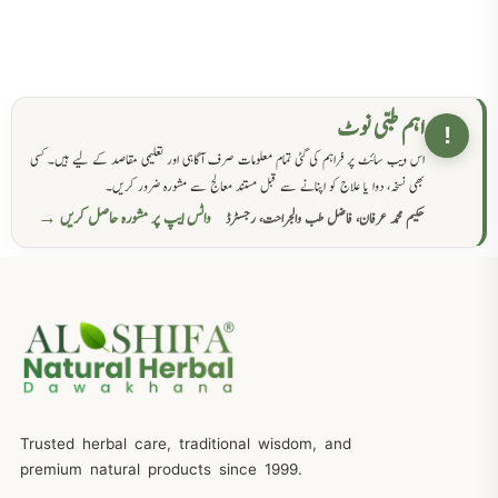
اہم طبی نوٹ
!
اس ویب سائٹ پر فراہم کی گئی تمام معلومات صرف آگاہی اور تعلیمی مقاصد کے لیے ہیں۔ کسی
بھی نسخہ، دوا یا علاج کو اپنانے سے قبل مستند معالج سے مشورہ ضرور کریں۔
واٹس ایپ پر مشورہ حاصل کریں →
حکیم محمد عرفان، فاضل طب والجراحت، رجسٹرڈ
Trusted herbal care, traditional wisdom, and
premium natural products since 1999.