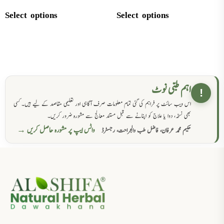
Select options
Select options
اہم طبی نوٹ
!
اس ویب سائٹ پر فراہم کی گئی تمام معلومات صرف آگاہی اور تعلیمی مقاصد کے لیے ہیں۔ کسی
بھی نسخہ، دوا یا علاج کو اپنانے سے قبل مستند معالج سے مشورہ ضرور کریں۔
واٹس ایپ پر مشورہ حاصل کریں →
حکیم محمد عرفان، فاضل طب والجراحت، رجسٹرڈ