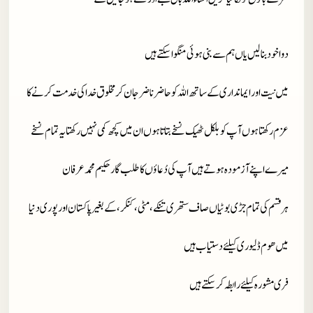
دوا خود بنا لیں یاں ہم سے بنی ہوئی منگوا سکتے ہیں
میں نیت اور ایمانداری کے ساتھ اللہ کو حاضر ناضر جان کر مخلوق خدا کی خدمت کرنے کا
عزم رکھتا ہوں آپ کو بلکل ٹھیک نسخے بتاتا ہوں ان میں کچھ کمی نہیں رکھتا یہ تمام نسخے
میرے اپنے آزمودہ ہوتے ہیں آپ کی دُعاؤں کا طلب گار حکیم محمد عرفان
ہر قسم کی تمام جڑی بوٹیاں صاف ستھری تنکے، مٹی، کنکر، کے بغیر پاکستان اور پوری دنیا
میں ھوم ڈلیوری کیلئے دستیاب ہیں
فری مشورہ کیلئے رابطہ کر سکتے ہیں