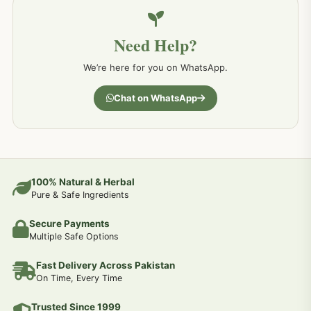
خون کے امراض کےلئے مختلف دیسی نسخہ جات
226
Need Help?
کمر درد کا جڑی بو ٹیوں سے علاج اور نسخہ جات
198
We’re here for you on WhatsApp.
جسمانی کمزوری کا علاج اور نسخہ جات
193
Chat on WhatsApp
دردیں تمام جسمانی دردوں کا دیسی علاج
190
عضو خاص کےلئے طلاء-تیل-آئل-روغن-دیسی نسخہ جات اور علاج
100% Natural & Herbal
188
Pure & Safe Ingredients
Secure Payments
جوڑوں کے امراض کےلئے مختلف دیسی نسخہ جات
186
Multiple Safe Options
Fast Delivery Across Pakistan
جریان و احتلام کےلئے دیسی نسخہ جات
182
On Time, Every Time
Trusted Since 1999