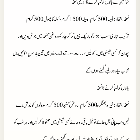
خواتین کے بالو ں کو لمبا کرنے کا، دیسی نسخہ
نسخہ الشفاء
: ہلیلہ 500 گرام، بلیلہ 1500 گرام، آملہ کا پھول 500 گرام
ترکیب تیاری : سب اجزاء کو باریک پیس کر کر چار کلو روغن کنجد میں جوش دیں اور
چھان کر کسی شیشی میں رکھ لیں اور رات سوتے وقت ہفتہ میں تین بار سر پر لگائیں بال
خوب سیاہ اور لمبے گھنے ہوں گے
بالوں کو لمبا کرنے کا نسخہ
نسخہ الشفاء
: شیرہ بھنگرہ 500 گرام، روغن کنجد 500 گرام، دونوں کو جوش دے
لیں جب پانی جل جائے تو تیل باقی رہ جائے کسی شیشی میں محفوظ کر لیں اور ہر شب کو
سر کے بالوں کو لگا لیا کریں انشاءاللہ بال لمبے اور گھنے ہو جائیں گے