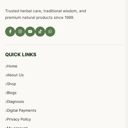
Trusted herbal care, traditional wisdom, and
امراضِ معدہ کا علاج دیسی نسخہ جات
557
premium natural products since 1999.
مادہ تولید، منی کا جڑی بوٹیوں کیساتھ علاج
539
معدہ اور آنتوں کے امراض کا علاج مختلف دیسی نسخہ جات
496
QUICK LINKS
Home
پیٹ، معدہ اور آنتوں کے امراض نسخہ جات
492
About Us
Shop
مشت زنی، ہاتھ رسی، ماسٹر بیشن کا علاج اور نسخہ جات
364
Blogs
Diagnosis
اعصاب اور پٹھوں کے امراض کےلئے دیسی نسخہ جات
350
Digital Payments
Privacy Policy
عورتوں کے امراض کےلئے مختلف دیسی نسخہ جات
334