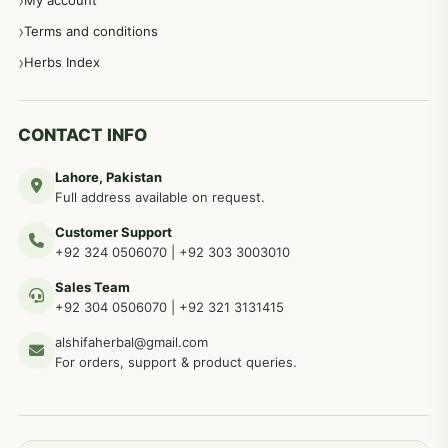
My account
Terms and conditions
مردانہ طاقت مردانہ ٹائمنگ مردانہ کمزوری کے لیے نسخہ جات
281
Herbs Index
دماغی امراض کےلئے مختلف دیسی نسخہ جات
277
CONTACT INFO
Lahore, Pakistan
مردوں کے خاص امراض کے بے شمار دیسی نسخے
267
Full address available on request.
Customer Support
عضو خاص کےلئے طلاء، مالش دیسی علاج
+92 324 0506070
|
+92 303 3003010
263
Sales Team
+92 304 0506070
|
+92 321 3131415
جلد کے امراض کےلئے مختلف دیسی نسخہ جات
238
alshifaherbal@gmail.com
For orders, support & product queries.
جگر کے امراض کےلئے مختلف دیسی نسخہ جات
236