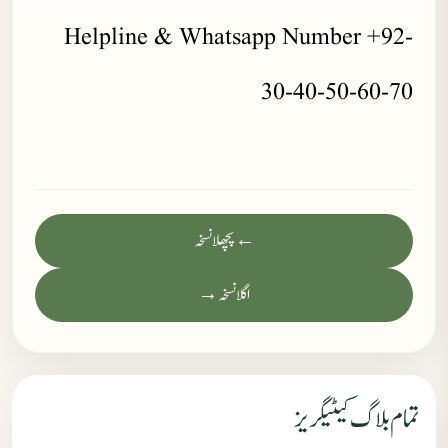
Helpline & Whatsapp Number +92-
30-40-50-60-70
← پچھلا نسخہ
اگلا نسخہ →
تمام بلاگ کیٹیگریز