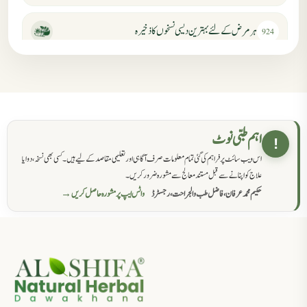
ہر مرض کے لئے بہترین دیسی نسخوں کا ذخیرہ
924
مردانہ کمزوری کا علاج جڑی بوٹیوں سے
869
حکماء کےلئے نسخہ جات
862
اہم طبی نوٹ
!
اس ویب سائٹ پر فراہم کی گئی تمام معلومات صرف آگاہی اور تعلیمی مقاصد کے لیے ہیں۔ کسی بھی نسخہ، دوا یا
سرعت انزال کا علاج اور دیسی نسخہ جات
818
علاج کو اپنانے سے قبل مستند معالج سے مشورہ ضرور کریں۔
حکیم محمد عرفان، فاضل طب والجراحت، رجسٹرڈ
واٹس ایپ پر مشورہ حاصل کریں →
عضوخاص کے لئے طلاء جات کے زبردست نسخے
746
جریان، احتلام کےلئے جڑی بوٹیوں کیساتھ دیسی علاج
719
ذکاوت حس کے علاج کےلئے مختلف دیسی نسخہ جات
636