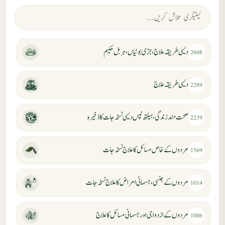
دیسی طریقہ علاج، جڑی بوٹیاں، ہربل حکیم
2608
دیسی طریقہ علاج
2289
صحت مند زندگی، ہیلتھ ٹپس دیسی نسخہ جات کا ذخیرہ
2239
مردوں کے خاص مسائل کا علاج نسخہ جات
1569
مردوں کے جنسی، جسمانی امراض کا علاج نسخہ جات
1014
مردوں کے ازدواجی اور جسمانی مسائل کا علاج
1006