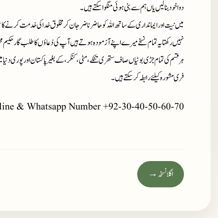
دوا خود بنا لیں یاں ہم سے بنی ہوئی منگوا سکتے ہیں۔
میں نیت اور ایمانداری کے ساتھ اللہ کو حاضر ناضر جان کر مخلوق خدا کی خدمت کرنے کا ع
نہیں رکھتا یہ تمام نسخے میرے اپنے آزمودہ ہوتے ہیں آپ کی دُعاؤں کا طلب گار حکیم م
ہر قسم کی تمام جڑی بوٹیاں صاف ستھری تنکے، مٹی، کنکر، کے بغیر پاکستان اور پوری دنیا 
فری مشورہ کیلئے رابطہ کر سکتے ہیں۔
line & Whatsapp Number +92-30-40-50-60-70
اگلا نسخہ →