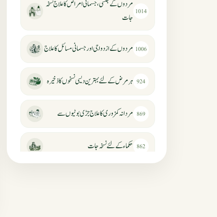
مردوں کے جنسی، جسمانی امراض کا علاج نسخہ
1014
جات
مردوں کے ازدواجی اور جسمانی مسائل کا علاج
1006
ہر مرض کے لئے بہترین دیسی نسخوں کا ذخیرہ
924
مردانہ کمزوری کا علاج جڑی بوٹیوں سے
869
حکماء کےلئے نسخہ جات
862
سرعت انزال کا علاج اور دیسی نسخہ جات
818
عضوخاص کے لئے طلاء جات کے زبردست
746