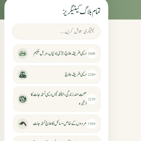
تمام بلاگ کیٹیگریز
دیسی طریقہ علاج، جڑی بوٹیاں، ہربل حکیم
2608
دیسی طریقہ علاج
2289
صحت مند زندگی، ہیلتھ ٹپس دیسی نسخہ جات کا
2239
ذخیرہ
مردوں کے خاص مسائل کا علاج نسخہ جات
1569