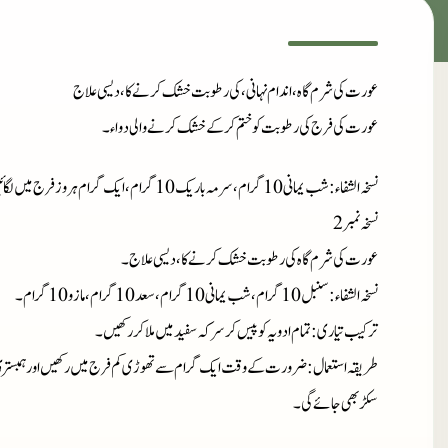
عورت کی شرم گاہ، اندام نہانی، کی رطوبت خشک کرنے کا، دیسی علاج
عورت کی فرج کی رطوبت کو ختم کر کے خشک کرنے والی دواء۔
نسخہ الشفاء
:
شب یمانی 10 گرام، سرمہ باریک 10 گرام، ایک گرام ہروز فرج میں لگائیں فرج کی رطوبت خشک ہو جائے گی اور فرج سکڑ بھی جائے گی۔
نسخہ نمبر 2
عورت کی شرم گاہ کی رطوبت خشک کرنے کا، دیسی علاج۔
نسخہ الشفاء
: سنبل 10 گرام، شب یمانی 10 گرام، سعد 10 گرام، مازو 10 گرام۔
ترکیب تیاری
: تمام ادویہ کو پیس کر سرکہ سفید میں ملا کر رکھیں۔
طریقہ استعمال
: ضرورت کے وقت ایک گرام سے تھوڑی کم فرج میں رکھیں اور ہمبستری ک
سکڑ بھی جائے گی۔