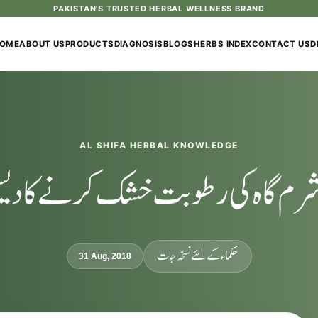
PAKISTAN'S TRUSTED HERBAL WELLNESS BRAND
OME
ABOUT US
PRODUCTS
DIAGNOSIS
BLOGS
HERBS INDEX
CONTACT US
D
AL SHIFA HERBAL KNOWLEDGE
م گاہ کی رطوبت خشک کرنے کا دیس
حکماء کےلئے نسخہ جات
31 Aug, 2018