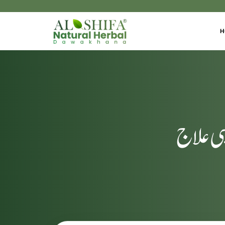
H
ی علاج