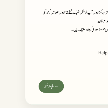
زم رکھتا ہوں آپ کو بلکل ٹھیک نسخے بتاتا ہوں ان میں کچھ کمی
حمد عرفان۔
میں ھوم ڈلیوری کیلئے دستیاب ہیں۔
Help
← پچھلا نسخہ