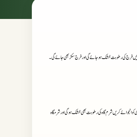
و انجوائے کریں شرم گاہ کی رطوبت بھی خشک ہو گی اور شرمگاہ