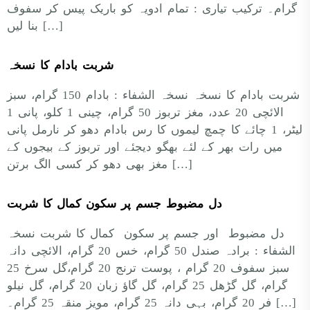
گرام۔ ترکیب تیاری : تمام ادویہ کو باریک پیس کر سفوف
بنا لیں […]
شربت بادام کا نسخہ
شربت بادام کا نسخہ نسخہ الشفاء : بادام 150 گرام، سبز
الائچی 20 عدد، مغز تربوز 50 گرام، چینی 1 کلو، پانی 1
لیٹر، 1 چائے کا چمچ لیموں کا رس بادام دھو کر نارمل پانی
میں رات بھر کے لئے بھگو دیجئے اور تربوز کے بیجوں کے
مغز بھی دھو کر کسی الگ برتن […]
دل مضبوط جسم پر سکون کمال کا شربت
دل مضبوط اور جسم پر سکون کمال کا شربت نسخہ
الشفاء : برادہ صندل 50 گرام، خس 20 گرام، الائچی دانہ
سبز سفوف 20 گرام ، پوست ترنج 20 گرام،گل سرخ 25
گرام، گل گڑھل 25 گرام، گل گاؤ زبان 20 گرام، گل نیلو
فر 20 گرام، بہی دانہ 25 گرام، مویز منقہ 25 گرام۔ […]