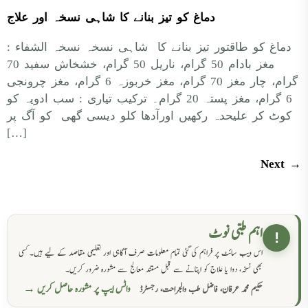
دماغ کو تیز بنانے کا شاہی نسخہ اور علاج
دماغ کو طاقتور تیز بنانے کا شاہی نسخہ نسخہ الشفاء :
مغز بادام 50 گرام، ناریل 50 گرام، خشخاش سفید 70
گرام، چار مغز 70 گرام، مغز خربوزہ 6 گرام، مغز چرونجی
6 گرام، مغز پستہ 20 گرام۔ ترکیب تیاری : سب ادویہ کو
کوٹ کر علیحدہ رکھیں اورآدھا کلو دیسی گھی کو آگ پر
[…]
Next
→
اہم طبی نوٹ
!
اس ویب سائٹ پر فراہم کی گئی تمام معلومات صرف آگاہی اور تعلیمی مقاصد کے لیے ہیں۔ کسی
بھی نسخہ، دوا یا علاج کو اپنانے سے قبل مستند معالج سے مشورہ ضرور کریں۔
واٹس ایپ پر مشورہ حاصل کریں →
حکیم محمد عرفان، فاضل طب والجراحت، رجسٹرڈ