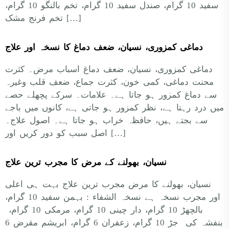
سفید 10 گرام، صندل سفید 10 گرام، تخم بالنگو 10 گرام،
تخم فرنج مشک […]
دماغی کمزوری، نسیان، ضعف دماغ کا نسخہ اور علاج
دماغی کمزوری، نسیان، ضعف دماغ اسباب مرض۔ کثرت
محنت دماغی، کمی خون، کثرت جماع، ضعف قلب وغیرہ
سے دماغ کمزور ہو جاتا ہے۔ علامات۔ سرکے پچھلے حصے
میں درد رہتا ہے، نظر کمزور ہو جاتی ہے، کانوں میں باجے
سے بجتے ہیں، حافظہ خراب ہو جاتا ہے۔ اصول علاج۔
اصل سبب کو دور کریں اور […]
نسیان، بھولنے کے مرض کا مجرب ترین علاج
نسیان، بھولنے کا مرض مجرب ترین علاج بہت ہی اعلی
اور مجرب نسخہ ہے نسخہ الشفاء : بہمن سفید 10 گرام،
بالچھڑ 10 گرام، دار چینی 10 گرام، مرمکی 10 گرام،
بنفشہ کی جڑ 10 گرام، زعفران 6 گرام، ابریشم مقرض 6