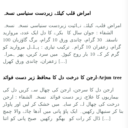
امراض قلب کیلئے زبردست سنیاسی نسخہ
امراض قلب، کیلئے نہائیت زبردست سنیاسی نسخہ نسخہ
الشفاء : جوان سال کا بکرے کا دل ایک عدد، مروارید
ناسفتہ 30 گرام، چاندی ورق 10 گرام، برگ گاؤزبان 100
گرام، زعفران 10 گرام۔ ترکیب تیاری : پہلےل مروارید کو
گرم کر کے 10 بار روح کیوڑہ میں سرد کریں، پھر ہمراہ
زعفران، چاندی ورق کھرل […]
ارجن کا درخت دل کا محافظ زبر دست فوائد-Arjun tree
ارجن دل کا سرجن، ارجن کی چھال سے کریں دل کی
بیماریوں کا علاج، زبر دست فوائد نسخہ الشفاء : ارجن
درخت کی چھال لے کر سایہ میں خشک کر لیں اور پاوڈر
بنا کر سنبھال رکھیں۔ ایک پاؤ پانی میں آدھا چائے والا چمچ
ڈال کر رات کو بھگو رکھیں صبح پانی کو اتنا […]