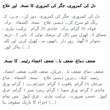
دل کی کمزوری، جگر کی کمزوری کا نسخہ اور علاج
دل کی کمزوری، جگر کی کمزوری دور کرے چہرے کے
رنگ کو سرخ کرے، دیسی علاج۔ نسخہ الشفاء : برادہ
فولاد 20 گرام، برادہ چاندی 20 گرام۔ ترکیب تیاری :
سماق کے کھرل میں ڈال کر ترشک بوٹی کے پانی کے ذریعہ
متواتر 8 گھنٹہ زور دار ہاتھوں سے کھرل کریں اور ٹکیہ
بناکر کوزہ […]
ضعف دماغ، ضعف باہ، ضعف اعضاء رئیسہ کا نسخہ
ضعف دماغ، ضعف باہ ،جریان، ضعف قلب، ضعف اعضائے
رئیسہ کیلئے بہترین دیسی علاج۔ نسخہ الشفاء : شاخ
مرجان 10 گرام، یاقوت 3 گرام، عنبراشہب 1 گرام، ورق
چاندی 3 گرام، ورق سونا 1 گرام، زمرد سبز 3 گرام، عرق
کیوڑہ حسبِ ضرورت۔ ترکیب تیاری : عرق کیوڑہ میں تمام
اجزاء کا باریک سفوف بنا […]