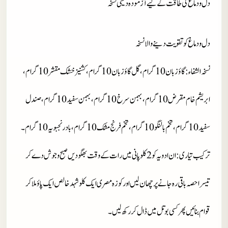
دل و دماغ کی طاقت کے لیے آزمودہ دیسی نسخہ
دل و دماغ کو تقویت دینے والا نسخہ
نسخہ الشفاء
: گاؤزبان 10 گرام، گل گاؤزبان10 گرام، کشنیز خشک مقشر10 گرام،
ابریشم خام مقرض 10 گرام، بہمن سرخ 10 گرام، بہمن سفید 10 گرام، صندل
سفید 10 گرام، تخم بالنگو 10 گرام، تخم فرنج مشک 10 گرام، بادرنجبویہ 10 گرام۔
ترکیب تیاری
: ان ادویہ کو 2 کلو پانی میں رات کے وقت بھگو دیں صبح و جوش دے کر
تیسرا حصہ باقی رہ جانےپر چھان لیں اورکوزہ مصری ایک کلو شہد خالص ایک پاؤ ملا کر
قوام بنائیں پھر کسی بوتل میں ڈال کر رکھ لیں۔