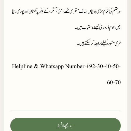
ہر قسم کی تمام جڑی بوٹیاں صاف ستھری تنکے، مٹی، کنکر، کے بغیر پاکستان اور پوری دنیا
میں ھوم ڈلیوری کیلئے دستیاب ہیں۔
فری مشورہ کیلئے رابطہ کر سکتے ہیں۔
Helpline & Whatsapp Number +92-30-40-50-
60-70
← پچھلا نسخہ