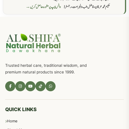
حکیم محمد عرفان، فاضل طب والجراحت، رجسٹرڈ
واٹس ایپ پر مشورہ حاصل کریں →
عضوخاص کے لئے طلاء جات کے زبردست نسخے
746
جریان، احتلام کےلئے جڑی بوٹیوں کیساتھ دیسی علاج
719
ذکاوت حس کے علاج کےلئے مختلف دیسی نسخہ جات
636
Trusted herbal care, traditional wisdom, and
امراضِ معدہ کا علاج دیسی نسخہ جات
557
premium natural products since 1999.
مادہ تولید، منی کا جڑی بوٹیوں کیساتھ علاج
539
معدہ اور آنتوں کے امراض کا علاج مختلف دیسی نسخہ جات
496
QUICK LINKS
Home
پیٹ، معدہ اور آنتوں کے امراض نسخہ جات
492