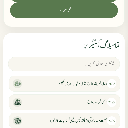
اگلا نسخہ →
تمام بلاگ کیٹیگریز
دیسی طریقہ علاج، جڑی بوٹیاں، ہربل حکیم
2608
دیسی طریقہ علاج
2289
صحت مند زندگی، ہیلتھ ٹپس دیسی نسخہ جات کا ذخیرہ
2239