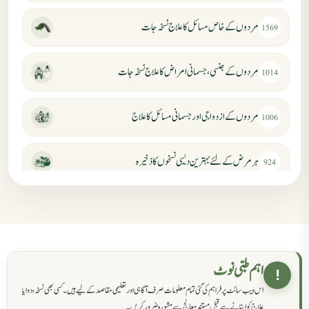
مردوں کے خاص مسائل کا علاج نسخہ جات
1569
مردوں کے جنسی، جسمانی امراض کا علاج نسخہ جات
1014
مردوں کے ازدواجی اور جسمانی مسائل کا علاج
1006
ہر مرض کے لئے بہترین دیسی نسخوں کا ذخیرہ
924
مردانہ کمزوری کا علاج جڑی بوٹیوں سے
869
حکماء کےلئے نسخہ جات
862
اہم طبی نوٹ
!
اس ویب سائٹ پر فراہم کی گئی تمام معلومات صرف آگاہی اور تعلیمی مقاصد کے لیے ہیں۔ کسی بھی نسخہ، دوا یا
سرعت انزال کا علاج اور دیسی نسخہ جات
818
علاج کو اپنانے سے قبل مستند معالج سے مشورہ ضرور کریں۔