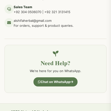
Sales Team
+92 304 0506070
|
+92 321 3131415
جلد کے امراض کےلئے مختلف دیسی نسخہ جات
238
alshifaherbal@gmail.com
For orders, support & product queries.
جگر کے امراض کےلئے مختلف دیسی نسخہ جات
236
خون کے امراض کےلئے مختلف دیسی نسخہ جات
226
Need Help?
کمر درد کا جڑی بو ٹیوں سے علاج اور نسخہ جات
198
We’re here for you on WhatsApp.
جسمانی کمزوری کا علاج اور نسخہ جات
193
Chat on WhatsApp
دردیں تمام جسمانی دردوں کا دیسی علاج
190