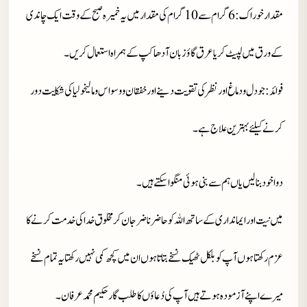
مقدارخوراک
: 6 گرام سے 10 گرام کی مقدار میں یہ خمیرہ صبح کے وقت ایک چاندی
کے ورق میں لپیٹ کر یا عرق گاؤزبان آدھا کپ کے ہمراہ استعمال کریں۔
فوائد
: جو دل و دماغ اور نظر کی تقویت دینےاور خفقان و وسواس و مالیخولیا کی شکایت دور
کرنے کیلئے بہترین علاج ہے۔
دوا خود بنا لیں یاں ہم سے بنی ہوئی منگوا سکتے ہیں۔
میں نیت اور ایمانداری کے ساتھ اللہ کو حاضر ناضر جان کر مخلوق خدا کی خدمت کرنے کا
عزم رکھتا ہوں آپ کو بلکل ٹھیک نسخے بتاتا ہوں ان میں کچھ کمی نہیں رکھتا یہ تمام نسخے
میرے اپنے آزمودہ ہوتے ہیں آپ کی دُعاؤں کا طلب گار حکیم محمد عرفان۔