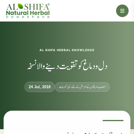
AL SHIFA HERBAL KNOWLEDGE
دل و دماغ کو تقویت دینے والا نسخہ
اعصاب اور پٹھوں کے امراض کےلئے دیسی نسخہ جات
24 Jul, 2018