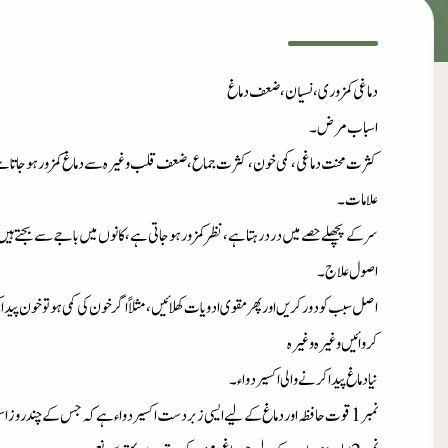
دماغی کمزوری، نسیان، ضعف دماغ
اسباب مرض۔
کثرت محنت دماغی، کمی خون، کثرت جماع، ضعف قلب وغیرہ سے دماغ کمزور ہو جاتا 
علامات۔
سرکے پچھلے حصے میں درد رہتا ہے، نظر کمزور ہو جاتی ہے، کانوں میں باجے سے بجتے ہی
اصول علاج۔
اصل سبب کو دور کریں اور پھر مقوی ادویات کھلائیں، مثلاً اگر خون کی کمی ہو تو خون پی
کروائیں وغیرہ وغیرہ
نیادماغ پیدا کرنے والی اکسیر دواء۔
نمبر1
قوت حافظہ اور دماغ کے لیے ایسی زبردست اکسیر
دواء
ہے کہ جس کے چند روز استع