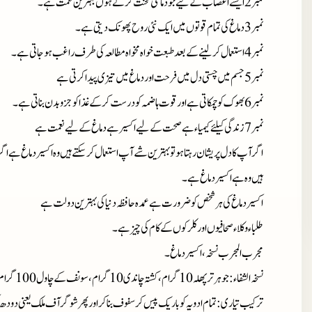
نمبر2
ایسے اعصاب کے لیے جو دماغی محنت کرتے ہوں بہترین نعمت ہے۔
نمبر 3
دماغ کی تمام قوتوں میں ایک نئی روح پھونک دیتی ہے۔
نمبر4
استعمال کر لینے کے بعد طبعت خواہ مخواہ مطالعہ کی طرف راغب ہو جاتی ہے۔
نمبر 5
جسم میں چستی دل میں فرحت اور دماغ میں تیزی پیدا کرتی ہے
نمبر 6
بھوک کو چمکاتی ہے اور قوت ہاضمہ کو درست کر کے غذا کو جزو بدن بناتی ہے۔
نمبر 7
زندگی کیلئے کیمیاء ہے صحت کے لیے اکسیر ہے دماغ کے لیے نعمت ہے
اگر آپ کا دل پریشان رہتا ہو تو بہترین شے آپ استعمال کر سکتے ہیں وہ اکسیر دماغ ہے اگر
ہیں وہ ہے اکسیر دماغ ہے۔
اکسیر دماغ کی ہر شخص کو ضرورت ہے عمدہ حافظہ دنیا کی بہترین دولت ہے
طلباء وکلاء صحافیوں اور کلرکوں کے کام کی چیز ہے۔
مجرب المجرب نسخہ، اکسیر دماغ۔
نسخہ الشفاء
: جوہر ترپھلہ 10 گرام، کشتہ چاندی 10 گرام، سونف کے چاول 100 گرام، دانہ الائچی سبز 10 گرام۔
ترکیب تیاری