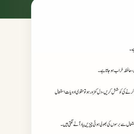
ہے۔
ں، حافظہ خراب ہو جاتا ہے۔
دا کرنے کی کوشش کریں، دل کمزور ہو تو مقوی ادویات استعمال
مال سےبرسوں کی بھولی ہوئی چیزیں یاد آنے لگتی ہیں۔