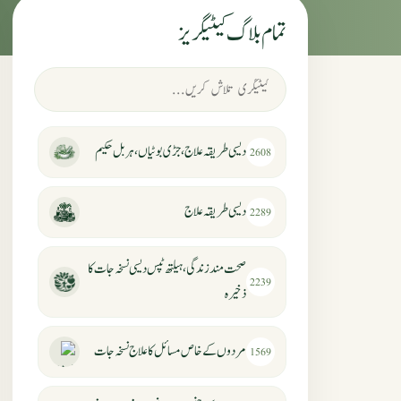
تمام بلاگ کیٹیگریز
دیسی طریقہ علاج، جڑی بوٹیاں، ہربل حکیم
2608
دیسی طریقہ علاج
2289
صحت مند زندگی، ہیلتھ ٹپس دیسی نسخہ جات کا
2239
ذخیرہ
مردوں کے خاص مسائل کا علاج نسخہ جات
1569