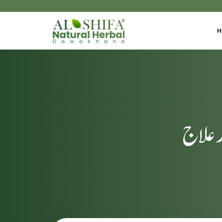
H
ر علاج