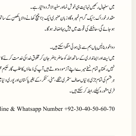
میں سنبھال رکھیں نہائیت ہی خوش نما اور مفیدالاثر دوا تیار ہے۔
مقدار خوراک
: ایک گرام خمیرہ گاوزبان عنبری ایک بڑا چمچ کھانے والا یا مکھن کے ساتھ 
ہو جائے گی، حافظے کی قوت میں بیش بہا اضافہ ہو گا۔
دوا خود بنا لیں یاں ہم سے بنی ہوئی منگوا سکتے ہیں۔
میں نیت اور ایمانداری کے ساتھ اللہ کو حاضر ناضر جان کر مخلوق خدا کی خدمت کرنے کا ع
نہیں رکھتا یہ تمام نسخے میرے اپنے آزمودہ ہوتے ہیں آپ کی دُعاؤں کا طلب گار حکیم م
ہر قسم کی تمام جڑی بوٹیاں صاف ستھری تنکے، مٹی، کنکر، کے بغیر پاکستان اور پوری دنیا 
فری مشورہ کیلئے رابطہ کر سکتے ہیں۔
line & Whatsapp Number +92-30-40-50-60-70