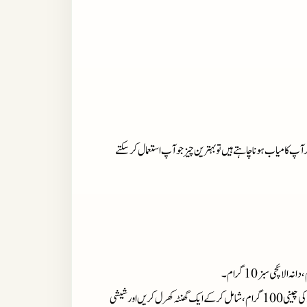
 آپ کامیاب ہونا چاہتے ہیں تو بہترین چیز جو آپ استعمال کر سکتے
: تمام ادویہ کو باریک پیس کر سفوف بنا کر اور پھر شوگرآف ملک یعنی دودھ کی چینی 100 گرام، شامل کر کے ایک گھنٹہ کھرل کریں اور شیشی