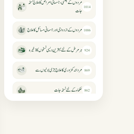
مردوں کے جنسی، جسمانی امراض کا علاج نسخہ
1014
جات
مردوں کے ازدواجی اور جسمانی مسائل کا علاج
1006
ہر مرض کے لئے بہترین دیسی نسخوں کا ذخیرہ
924
مردانہ کمزوری کا علاج جڑی بوٹیوں سے
869
حکماء کےلئے نسخہ جات
862
سرعت انزال کا علاج اور دیسی نسخہ جات
818
عضوخاص کے لئے طلاء جات کے زبردست
746