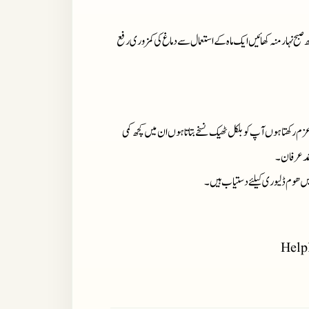
صبح نہار منہ کھائیں
ایک ماہ کے استعمال سے دماغ کی کمزوری رفع
زم رکھتا ہوں آپ کو بلکل ٹھیک نسخے بتاتا ہوں ان میں کچھ کمی
حمد عرفان۔
میں ھوم ڈلیوری کیلئے دستیاب ہیں ۔
Help