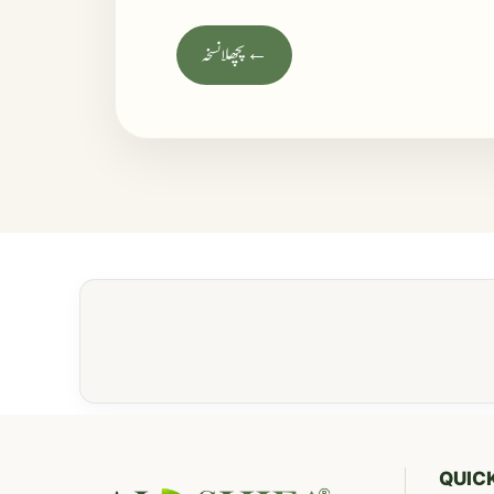
← پچھلا نسخہ
QUICK