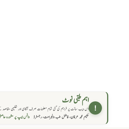
اہم طبی نوٹ
!
اس ویب سائٹ پر فراہم کی گئی تمام معلومات صرف آگاہی اور تعلیمی مقاصد کے
واٹس ایپ پر مشورہ  →
حکیم محمد عرفان، فاضل طب والجراحت، رجسٹرڈ