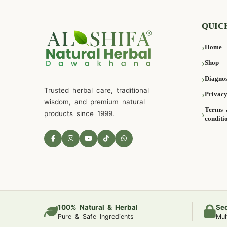
QUIC
Home
Shop
Diagnos
Trusted herbal care, traditional
Privacy
wisdom, and premium natural
Terms 
products since 1999.
conditi
100% Natural & Herbal
Se
Pure & Safe Ingredients
Mul