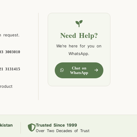
Need Help?
n request.
We’re here for you on
03 3003010
WhatsApp.
Chat on
21 3131415
WhatsApp
product
kistan
Trusted Since 1999
Over Two Decades of Trust