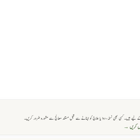
 لیے ہیں۔ کسی بھی نسخہ، دوا یا علاج کو اپنانے سے قبل مستند معالج سے مشورہ ضرور کریں۔
حاصل کریں