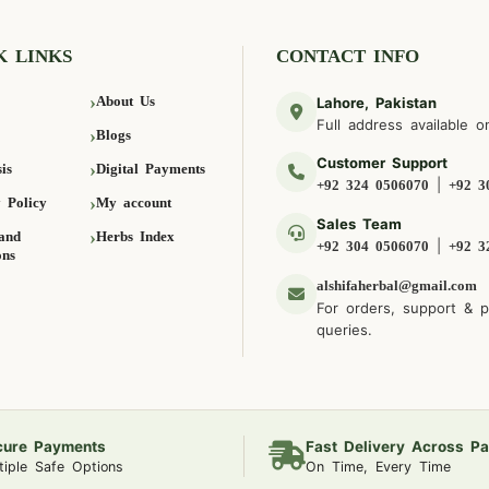
K LINKS
CONTACT INFO
About Us
Lahore, Pakistan
Full address available o
Blogs
Customer Support
is
Digital Payments
|
+92 324 0506070
+92 3
 Policy
My account
Sales Team
and
Herbs Index
|
+92 304 0506070
+92 3
ons
alshifaherbal@gmail.com
For orders, support & 
queries.
cure Payments
Fast Delivery Across Pa
tiple Safe Options
On Time, Every Time