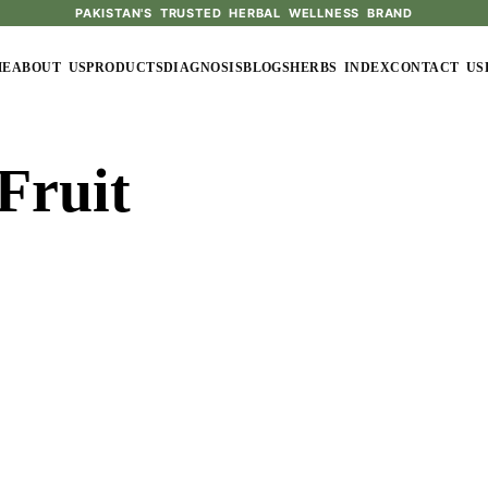
PAKISTAN'S TRUSTED HERBAL WELLNESS BRAND
ME
ABOUT US
PRODUCTS
DIAGNOSIS
BLOGS
HERBS INDEX
CONTACT US
Fruit