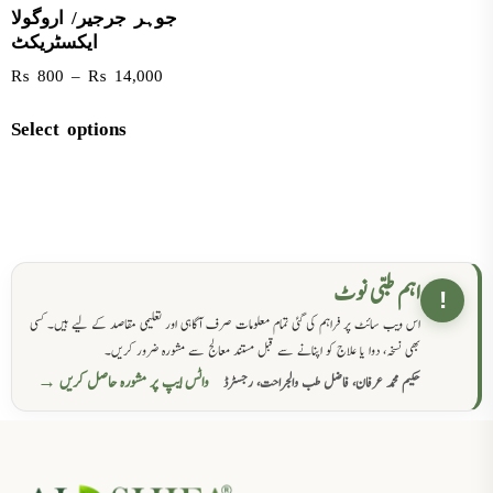
جوہر جرجیر/ اروگولا
ایکسٹریکٹ
₨
800
–
₨
14,000
Select options
اہم طبی نوٹ
!
اس ویب سائٹ پر فراہم کی گئی تمام معلومات صرف آگاہی اور تعلیمی مقاصد کے لیے ہیں۔ کسی
بھی نسخہ، دوا یا علاج کو اپنانے سے قبل مستند معالج سے مشورہ ضرور کریں۔
واٹس ایپ پر مشورہ حاصل کریں →
حکیم محمد عرفان، فاضل طب والجراحت، رجسٹرڈ