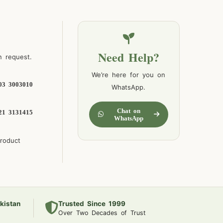
Need Help?
n request.
We’re here for you on
03 3003010
WhatsApp.
Chat on
21 3131415
WhatsApp
product
kistan
Trusted Since 1999
Over Two Decades of Trust