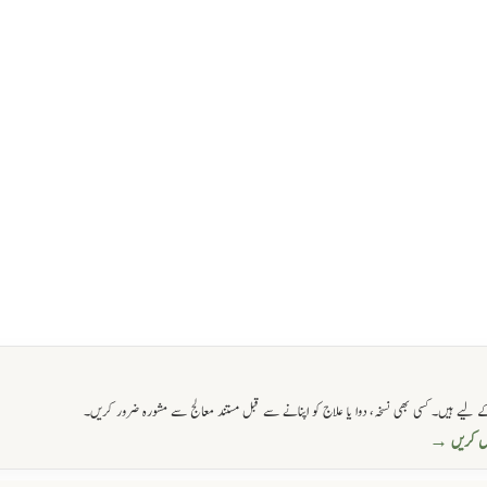
 لیے ہیں۔ کسی بھی نسخہ، دوا یا علاج کو اپنانے سے قبل مستند معالج سے مشورہ ضرور کریں۔
حاصل کریں