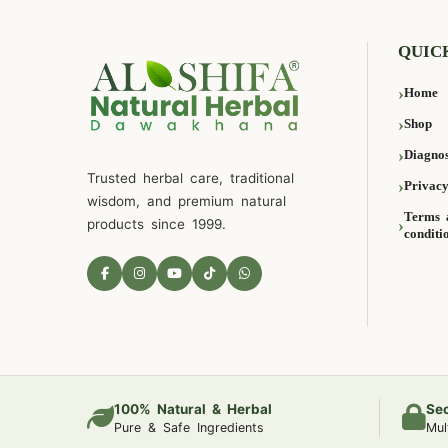
QUIC
Home
Shop
Diagnos
Trusted herbal care, traditional
Privacy
wisdom, and premium natural
Terms 
products since 1999.
conditi
100% Natural & Herbal
Se
Pure & Safe Ingredients
Mul