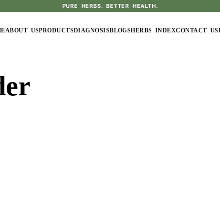
PURE HERBS. BETTER HEALTH.
ME
ABOUT US
PRODUCTS
DIAGNOSIS
BLOGS
HERBS INDEX
CONTACT US
der