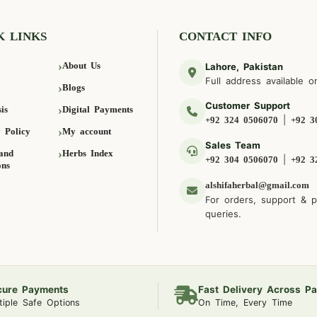
K LINKS
CONTACT INFO
About Us
Lahore, Pakistan
Full address available o
Blogs
Customer Support
is
Digital Payments
|
+92 324 0506070
+92 3
 Policy
My account
Sales Team
and
Herbs Index
|
+92 304 0506070
+92 3
ons
alshifaherbal@gmail.com
For orders, support & 
queries.
cure Payments
Fast Delivery Across Pa
tiple Safe Options
On Time, Every Time