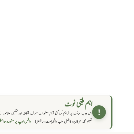
اہم طبی نوٹ
!
اس ویب سائٹ پر فراہم کی گئی تمام معلومات صرف آگاہی اور تعلیمی مقاصد کے
واٹس ایپ پر مشورہ  →
حکیم محمد عرفان، فاضل طب والجراحت، رجسٹرڈ