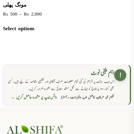
مونگ پھلی
₨
500
–
₨
2,000
Select options
اہم طبی نوٹ
!
اس ویب سائٹ پر فراہم کی گئی تمام معلومات صرف آگاہی اور تعلیمی مقاصد کے لیے ہیں۔ کسی
بھی نسخہ، دوا یا علاج کو اپنانے سے قبل مستند معالج سے مشورہ ضرور کریں۔
واٹس ایپ پر مشورہ حاصل کریں →
حکیم محمد عرفان، فاضل طب والجراحت، رجسٹرڈ