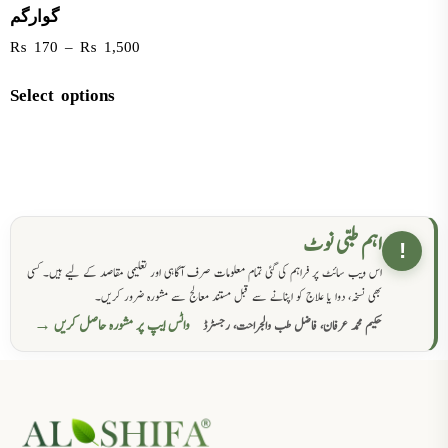
گوارگم
₨
170
–
₨
1,500
Select options
اہم طبی نوٹ
!
اس ویب سائٹ پر فراہم کی گئی تمام معلومات صرف آگاہی اور تعلیمی مقاصد کے لیے ہیں۔ کسی
بھی نسخہ، دوا یا علاج کو اپنانے سے قبل مستند معالج سے مشورہ ضرور کریں۔
واٹس ایپ پر مشورہ حاصل کریں →
حکیم محمد عرفان، فاضل طب والجراحت، رجسٹرڈ