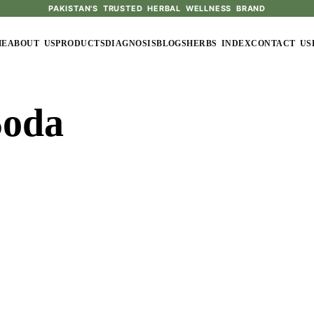
PAKISTAN'S TRUSTED HERBAL WELLNESS BRAND
ME
ABOUT US
PRODUCTS
DIAGNOSIS
BLOGS
HERBS INDEX
CONTACT US
Soda