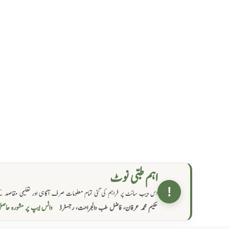
اہم طبی نوٹ
!
اس ویب سائٹ پر فراہم کی گئی تمام معلومات صرف آگاہی اور تعلیمی مقاصد کے
واٹس ایپ پر مشورہ  →
حکیم محمد عرفان، فاضل طب والجراحت، رجسٹرڈ