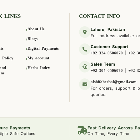
K LINKS
CONTACT INFO
About Us
Lahore, Pakistan
Full address available o
Blogs
Customer Support
is
Digital Payments
|
+92 324 0506070
+92 3
 Policy
My account
Sales Team
and
Herbs Index
|
+92 304 0506070
+92 3
ons
alshifaherbal@gmail.com
For orders, support & 
queries.
cure Payments
Fast Delivery Across Pa
tiple Safe Options
On Time, Every Time