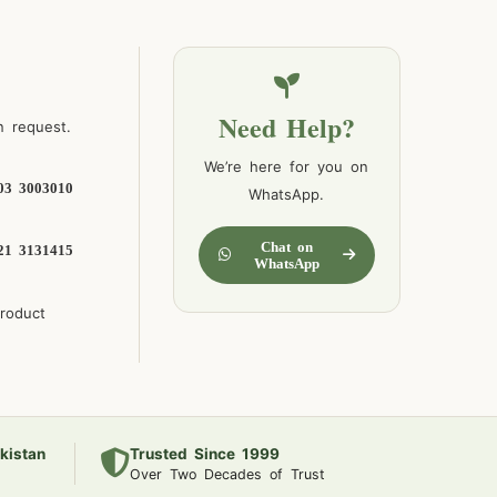
Need Help?
n request.
We’re here for you on
03 3003010
WhatsApp.
Chat on
21 3131415
WhatsApp
product
kistan
Trusted Since 1999
Over Two Decades of Trust