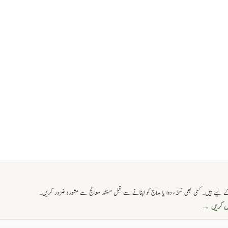
 لیے ہیں۔ کسی بھی نسخہ، دوا یا علاج کو اپنانے سے قبل مستند معالج سے مشورہ ضرور کریں۔
حاصل کریں