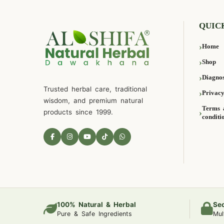
QUIC
Home
Shop
Diagnos
Trusted herbal care, traditional
Privacy
wisdom, and premium natural
Terms 
products since 1999.
conditi
100% Natural & Herbal
Se
Pure & Safe Ingredients
Mul