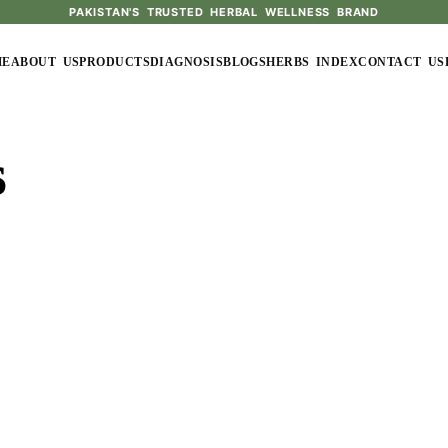
PAKISTAN'S TRUSTED HERBAL WELLNESS BRAND
ME
ABOUT US
PRODUCTS
DIAGNOSIS
BLOGS
HERBS INDEX
CONTACT US
s