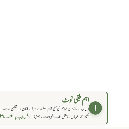
اہم طبی نوٹ
!
اس ویب سائٹ پر فراہم کی گئی تمام معلومات صرف آگاہی اور تعلیمی مقاصد کے
واٹس ایپ پر مشورہ  →
حکیم محمد عرفان، فاضل طب والجراحت، رجسٹرڈ