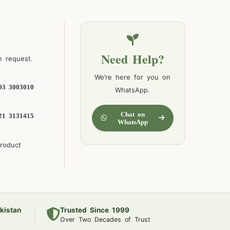
Need Help?
n request.
We’re here for you on
03 3003010
WhatsApp.
Chat on
21 3131415
WhatsApp
product
kistan
Trusted Since 1999
Over Two Decades of Trust