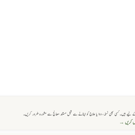
 لیے ہیں۔ کسی بھی نسخہ، دوا یا علاج کو اپنانے سے قبل مستند معالج سے مشورہ ضرور کریں۔
حاصل کریں