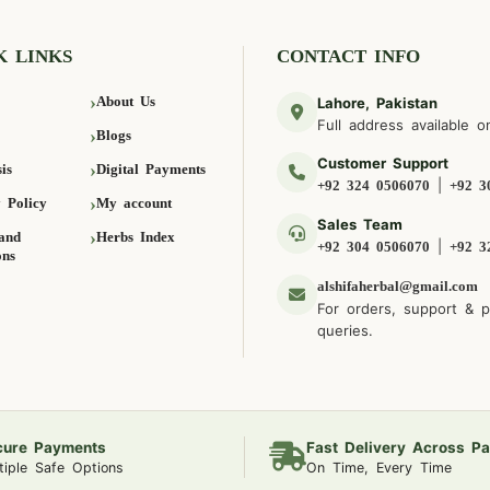
K LINKS
CONTACT INFO
About Us
Lahore, Pakistan
Full address available o
Blogs
Customer Support
is
Digital Payments
|
+92 324 0506070
+92 3
 Policy
My account
Sales Team
and
Herbs Index
|
+92 304 0506070
+92 3
ons
alshifaherbal@gmail.com
For orders, support & 
queries.
cure Payments
Fast Delivery Across Pa
tiple Safe Options
On Time, Every Time