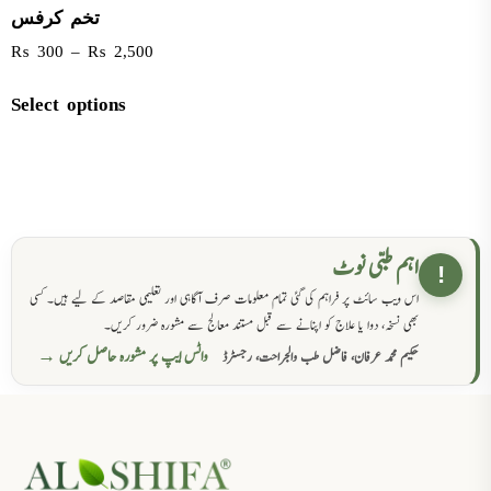
تخم کرفس
₨
300
–
₨
2,500
Select options
اہم طبی نوٹ
!
اس ویب سائٹ پر فراہم کی گئی تمام معلومات صرف آگاہی اور تعلیمی مقاصد کے لیے ہیں۔ کسی
بھی نسخہ، دوا یا علاج کو اپنانے سے قبل مستند معالج سے مشورہ ضرور کریں۔
واٹس ایپ پر مشورہ حاصل کریں →
حکیم محمد عرفان، فاضل طب والجراحت، رجسٹرڈ