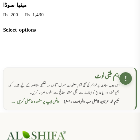
میٹھا سوڈا
₨
200
–
₨
1,430
Select options
اہم طبی نوٹ
!
اس ویب سائٹ پر فراہم کی گئی تمام معلومات صرف آگاہی اور تعلیمی مقاصد کے لیے ہیں۔ کسی
بھی نسخہ، دوا یا علاج کو اپنانے سے قبل مستند معالج سے مشورہ ضرور کریں۔
واٹس ایپ پر مشورہ حاصل کریں →
حکیم محمد عرفان، فاضل طب والجراحت، رجسٹرڈ