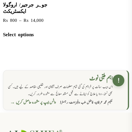
جوہر جرجیر/ اروگولا
ایکسٹریکٹ
₨
800
–
₨
14,000
Select options
اہم طبی نوٹ
!
اس ویب سائٹ پر فراہم کی گئی تمام معلومات صرف آگاہی اور تعلیمی مقاصد کے لیے ہیں۔ کسی
بھی نسخہ، دوا یا علاج کو اپنانے سے قبل مستند معالج سے مشورہ ضرور کریں۔
واٹس ایپ پر مشورہ حاصل کریں →
حکیم محمد عرفان، فاضل طب والجراحت، رجسٹرڈ