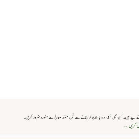
 لیے ہیں۔ کسی بھی نسخہ، دوا یا علاج کو اپنانے سے قبل مستند معالج سے مشورہ ضرور کریں۔
حاصل کریں