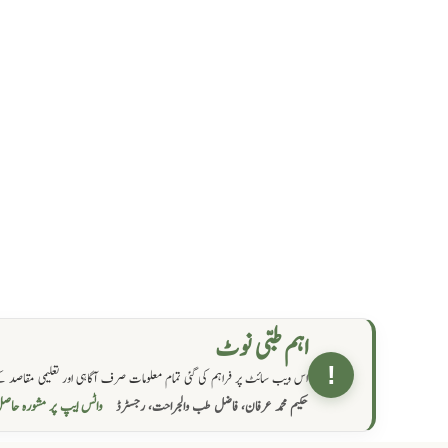
اہم طبی نوٹ
!
اس ویب سائٹ پر فراہم کی گئی تمام معلومات صرف آگاہی اور تعلیمی مقاصد کے
واٹس ایپ پر مشورہ  →
حکیم محمد عرفان، فاضل طب والجراحت، رجسٹرڈ