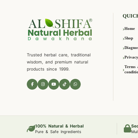
QUIC
Home
Shop
Diagnos
Trusted herbal care, traditional
Privacy
wisdom, and premium natural
Terms 
products since 1999.
conditi
100% Natural & Herbal
Se
Pure & Safe Ingredients
Mul