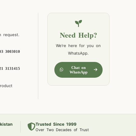
Need Help?
n request.
We’re here for you on
03 3003010
WhatsApp.
Chat on
21 3131415
WhatsApp
product
kistan
Trusted Since 1999
Over Two Decades of Trust