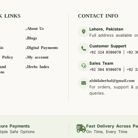
K LINKS
CONTACT INFO
About Us
Lahore, Pakistan
Full address available o
Blogs
Customer Support
is
Digital Payments
|
+92 324 0506070
+92 3
 Policy
My account
Sales Team
and
Herbs Index
|
+92 304 0506070
+92 3
ons
alshifaherbal@gmail.com
For orders, support & 
queries.
cure Payments
Fast Delivery Across Pa
tiple Safe Options
On Time, Every Time