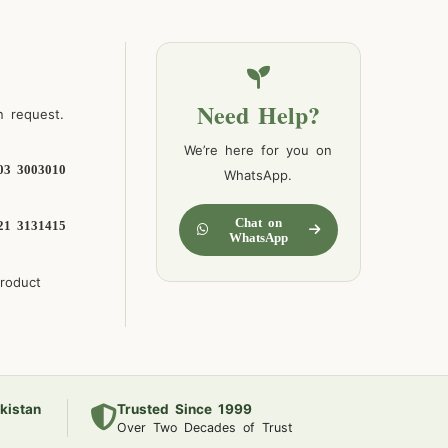
Need Help?
n request.
We’re here for you on
03 3003010
WhatsApp.
Chat on
21 3131415
WhatsApp
product
kistan
Trusted Since 1999
Over Two Decades of Trust