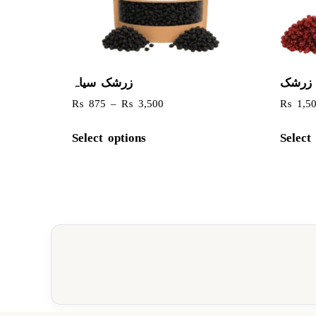
زرشک
زرشک سیاہ
₨
875
–
₨
3,500
₨
1,5
Select options
Select