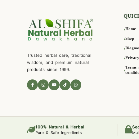
QUIC
Home
Shop
Diagnos
Trusted herbal care, traditional
Privacy
wisdom, and premium natural
Terms 
products since 1999.
conditi
100% Natural & Herbal
Se
Pure & Safe Ingredients
Mul