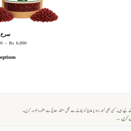
سرخ 
00
–
₨
6,000
 options
 لیے ہیں۔ کسی بھی نسخہ، دوا یا علاج کو اپنانے سے قبل مستند معالج سے مشورہ ضرور کریں۔
حاصل کریں