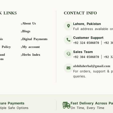
K LINKS
CONTACT INFO
About Us
Lahore, Pakistan
Full address available o
Blogs
Customer Support
is
Digital Payments
|
+92 324 0506070
+92 3
 Policy
My account
Sales Team
and
Herbs Index
|
+92 304 0506070
+92 3
ons
alshifaherbal@gmail.com
For orders, support & 
queries.
cure Payments
Fast Delivery Across Pa
tiple Safe Options
On Time, Every Time