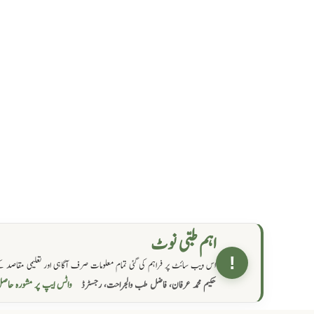
اہم طبی نوٹ
!
اس ویب سائٹ پر فراہم کی گئی تمام معلومات صرف آگاہی اور تعلیمی مقاصد کے
واٹس ایپ پر مشورہ  →
حکیم محمد عرفان، فاضل طب والجراحت، رجسٹرڈ