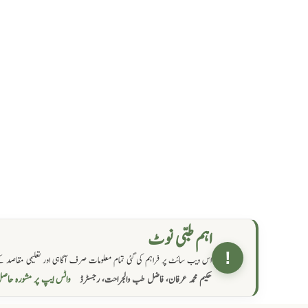
اہم طبی نوٹ
!
اس ویب سائٹ پر فراہم کی گئی تمام معلومات صرف آگاہی اور تعلیمی مقاصد کے
واٹس ایپ پر مشورہ  →
حکیم محمد عرفان، فاضل طب والجراحت، رجسٹرڈ