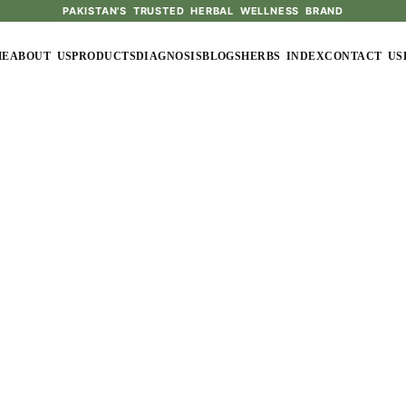
PAKISTAN'S TRUSTED HERBAL WELLNESS BRAND
ME
ABOUT US
PRODUCTS
DIAGNOSIS
BLOGS
HERBS INDEX
CONTACT US