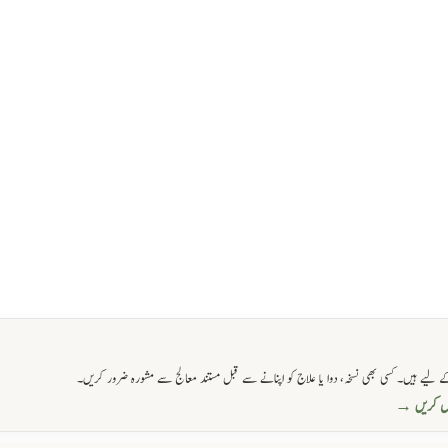
 لیے ہیں۔ کسی بھی نسخہ، دوا یا علاج کو اپنانے سے قبل مستند معالج سے مشورہ ضرور کریں۔
حاصل کریں