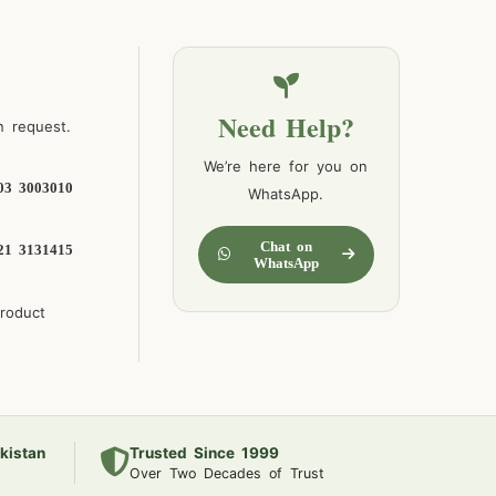
Need Help?
n request.
We’re here for you on
03 3003010
WhatsApp.
Chat on
21 3131415
WhatsApp
product
kistan
Trusted Since 1999
Over Two Decades of Trust