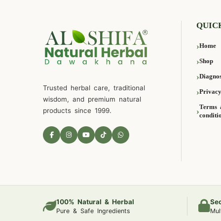
QUIC
Home
Shop
Diagnos
Trusted herbal care, traditional
Privacy
wisdom, and premium natural
Terms 
products since 1999.
conditi
100% Natural & Herbal
Se
Pure & Safe Ingredients
Mul