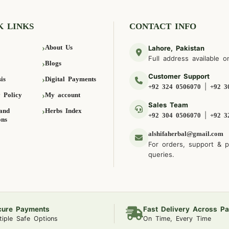
K LINKS
CONTACT INFO
About Us
Lahore, Pakistan
Full address available o
Blogs
Customer Support
is
Digital Payments
|
+92 324 0506070
+92 3
 Policy
My account
Sales Team
and
Herbs Index
|
+92 304 0506070
+92 3
ons
alshifaherbal@gmail.com
For orders, support & 
queries.
cure Payments
Fast Delivery Across Pa
tiple Safe Options
On Time, Every Time