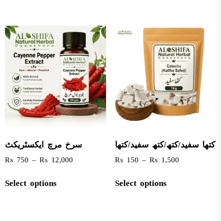
کتھا سفید/کتھ/کتھ سفید/کتھا
سرخ مرچ ایکسٹریکٹ
₨
750
–
₨
12,000
₨
150
–
₨
1,500
Select options
Select options