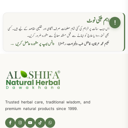
اہم طبی نوٹ
!
اس ویب سائٹ پر فراہم کی گئی تمام معلومات صرف آگاہی اور تعلیمی مقاصد کے لیے ہیں۔ کسی
بھی نسخہ، دوا یا علاج کو اپنانے سے قبل مستند معالج سے مشورہ ضرور کریں۔
واٹس ایپ پر مشورہ حاصل کریں →
حکیم محمد عرفان، فاضل طب والجراحت، رجسٹرڈ
Trusted herbal care, traditional wisdom, and
premium natural products since 1999.