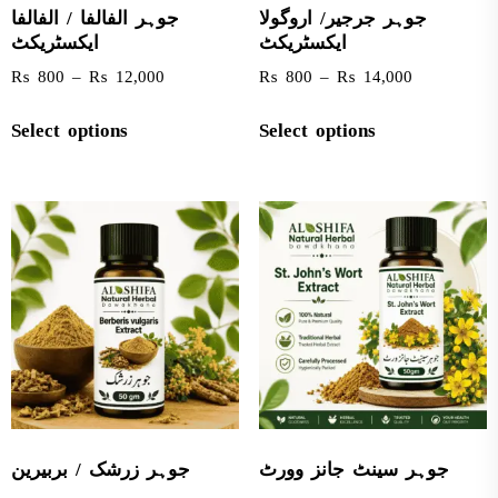
جوہر جرجیر/ اروگولا
جوہر الفالفا / الفالفا
ایکسٹریکٹ
ایکسٹریکٹ
₨
800
–
₨
12,000
₨
800
–
₨
14,000
Select options
Select options
جوہر سینٹ جانز وورٹ
جوہر زرشک / بربیرین