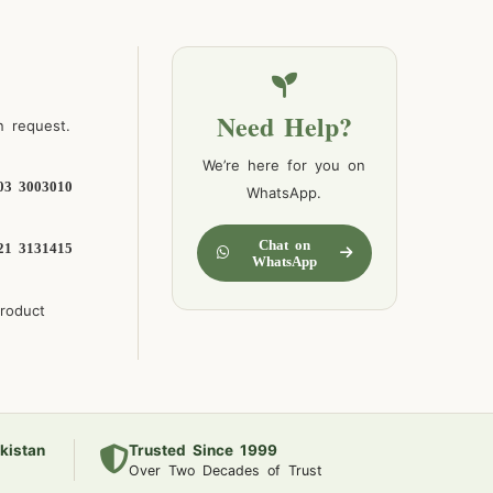
Need Help?
n request.
We’re here for you on
03 3003010
WhatsApp.
Chat on
21 3131415
WhatsApp
product
kistan
Trusted Since 1999
Over Two Decades of Trust