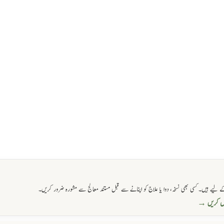
 لیے ہیں۔ کسی بھی نسخہ، دوا یا علاج کو اپنانے سے قبل مستند معالج سے مشورہ ضرور کریں۔
حاصل کریں