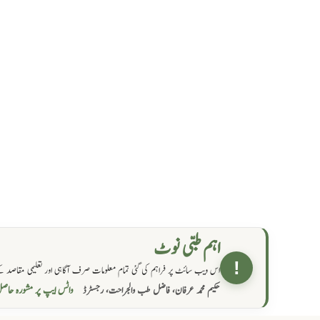
اہم طبی نوٹ
!
اس ویب سائٹ پر فراہم کی گئی تمام معلومات صرف آگاہی اور تعلیمی مقاصد کے
واٹس ایپ پر مشورہ  →
حکیم محمد عرفان، فاضل طب والجراحت، رجسٹرڈ