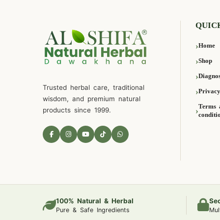
QUIC
Home
Shop
Diagnos
Trusted herbal care, traditional
Privacy
wisdom, and premium natural
Terms 
products since 1999.
conditi
100% Natural & Herbal
Se
Pure & Safe Ingredients
Mul