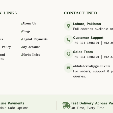
K LINKS
CONTACT INFO
About Us
Lahore, Pakistan
Full address available o
Blogs
Customer Support
is
Digital Payments
|
+92 324 0506070
+92 3
 Policy
My account
Sales Team
and
Herbs Index
|
+92 304 0506070
+92 3
ons
alshifaherbal@gmail.com
For orders, support & 
queries.
cure Payments
Fast Delivery Across Pa
tiple Safe Options
On Time, Every Time