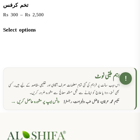
تخم کرفس
₨
300
–
₨
2,500
Select options
اہم طبی نوٹ
!
اس ویب سائٹ پر فراہم کی گئی تمام معلومات صرف آگاہی اور تعلیمی مقاصد کے لیے ہیں۔ کسی
بھی نسخہ، دوا یا علاج کو اپنانے سے قبل مستند معالج سے مشورہ ضرور کریں۔
واٹس ایپ پر مشورہ حاصل کریں →
حکیم محمد عرفان، فاضل طب والجراحت، رجسٹرڈ