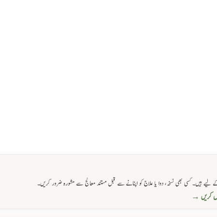
 لیے ہیں۔ کسی بھی نسخہ، دوا یا علاج کو اپنانے سے قبل مستند معالج سے مشورہ ضرور کریں۔
حاصل کریں