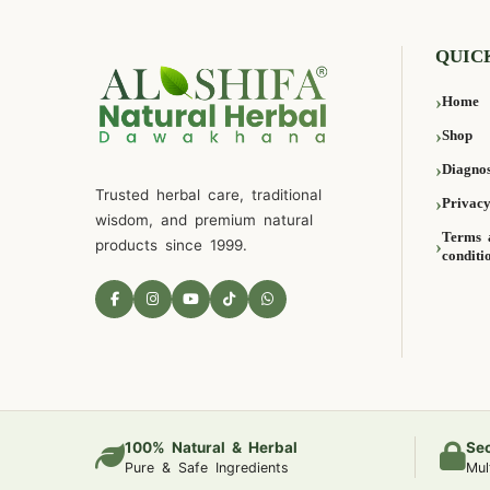
QUIC
Home
Shop
Diagnos
Trusted herbal care, traditional
Privacy
wisdom, and premium natural
Terms 
products since 1999.
conditi
100% Natural & Herbal
Se
Pure & Safe Ingredients
Mul