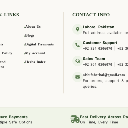
K LINKS
CONTACT INFO
About Us
Lahore, Pakistan
Full address available o
Blogs
Customer Support
is
Digital Payments
|
+92 324 0506070
+92 3
 Policy
My account
Sales Team
and
Herbs Index
|
+92 304 0506070
+92 3
ons
alshifaherbal@gmail.com
For orders, support & 
queries.
cure Payments
Fast Delivery Across Pa
tiple Safe Options
On Time, Every Time