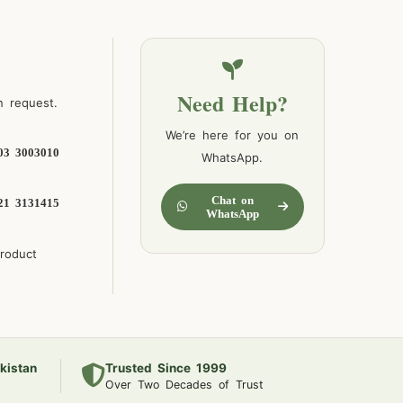
Need Help?
n request.
We’re here for you on
03 3003010
WhatsApp.
Chat on
21 3131415
WhatsApp
product
kistan
Trusted Since 1999
Over Two Decades of Trust