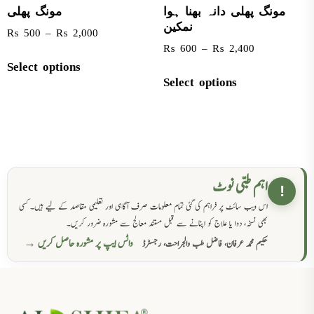
مونگ پھلی دانہ بھنا ہوا
مونگ پھلی
نمکین
₨
500
–
₨
2,000
₨
600
–
₨
2,400
Select options
Select options
اہم طبی نوٹ
!
اس ویب سائٹ پر فراہم کی گئی تمام معلومات صرف آگاہی اور تعلیمی مقاصد کے لیے ہیں۔ کسی
بھی نسخہ، دوا یا علاج کو اپنانے سے قبل مستند معالج سے مشورہ ضرور کریں۔
واٹس ایپ پر مشورہ حاصل کریں →
حکیم محمد عرفان، فاضل طب والجراحت، رجسٹرڈ