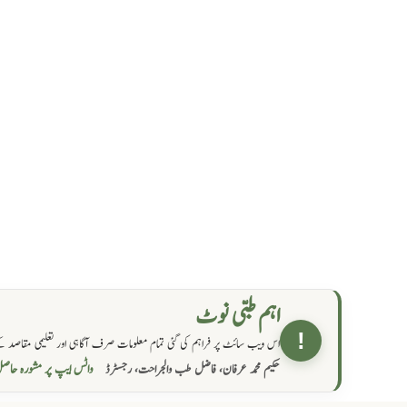
اہم طبی نوٹ
!
اس ویب سائٹ پر فراہم کی گئی تمام معلومات صرف آگاہی اور تعلیمی مقاصد کے
واٹس ایپ پر مشورہ  →
حکیم محمد عرفان، فاضل طب والجراحت، رجسٹرڈ