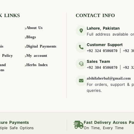
K LINKS
CONTACT INFO
About Us
Lahore, Pakistan
Full address available o
Blogs
Customer Support
is
Digital Payments
|
+92 324 0506070
+92 3
 Policy
My account
Sales Team
and
Herbs Index
|
+92 304 0506070
+92 3
ons
alshifaherbal@gmail.com
For orders, support & 
queries.
cure Payments
Fast Delivery Across Pa
tiple Safe Options
On Time, Every Time