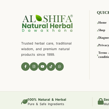
QUIC
Home
Shop
Diagnos
Trusted herbal care, traditional
Privacy
wisdom, and premium natural
Terms 
products since 1999.
conditi
100% Natural & Herbal
Se
Pure & Safe Ingredients
Mul