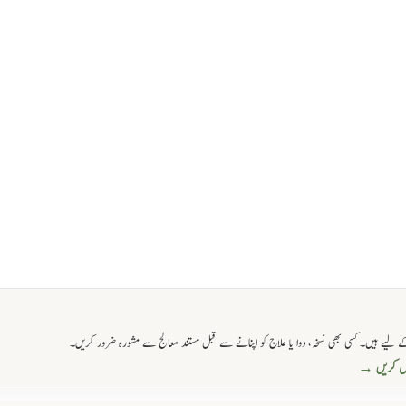
 لیے ہیں۔ کسی بھی نسخہ، دوا یا علاج کو اپنانے سے قبل مستند معالج سے مشورہ ضرور کریں۔
حاصل کریں