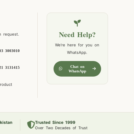
Need Help?
n request.
We’re here for you on
03 3003010
WhatsApp.
Chat on
21 3131415
WhatsApp
product
kistan
Trusted Since 1999
Over Two Decades of Trust