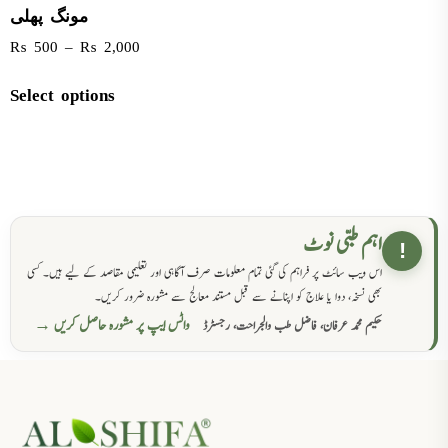
مونگ پھلی
₨
500
–
₨
2,000
Select options
اہم طبی نوٹ
!
اس ویب سائٹ پر فراہم کی گئی تمام معلومات صرف آگاہی اور تعلیمی مقاصد کے لیے ہیں۔ کسی
بھی نسخہ، دوا یا علاج کو اپنانے سے قبل مستند معالج سے مشورہ ضرور کریں۔
واٹس ایپ پر مشورہ حاصل کریں →
حکیم محمد عرفان، فاضل طب والجراحت، رجسٹرڈ