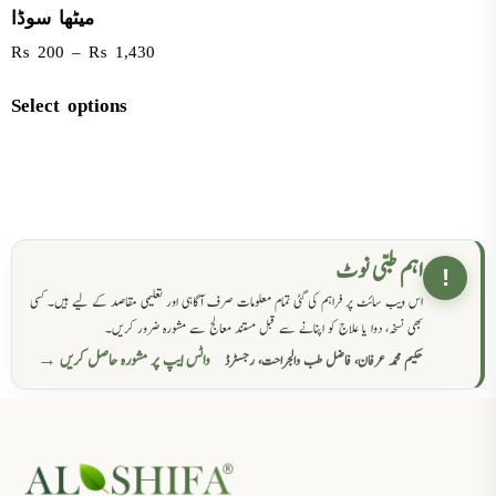
میٹھا سوڈا
₨
200
–
₨
1,430
Select options
اہم طبی نوٹ
!
اس ویب سائٹ پر فراہم کی گئی تمام معلومات صرف آگاہی اور تعلیمی مقاصد کے لیے ہیں۔ کسی
بھی نسخہ، دوا یا علاج کو اپنانے سے قبل مستند معالج سے مشورہ ضرور کریں۔
واٹس ایپ پر مشورہ حاصل کریں →
حکیم محمد عرفان، فاضل طب والجراحت، رجسٹرڈ