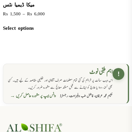
میکا ڈیمیا نٹس
₨
1,500
–
₨
6,000
Select options
اہم طبی نوٹ
!
اس ویب سائٹ پر فراہم کی گئی تمام معلومات صرف آگاہی اور تعلیمی مقاصد کے لیے ہیں۔ کسی
بھی نسخہ، دوا یا علاج کو اپنانے سے قبل مستند معالج سے مشورہ ضرور کریں۔
واٹس ایپ پر مشورہ حاصل کریں →
حکیم محمد عرفان، فاضل طب والجراحت، رجسٹرڈ