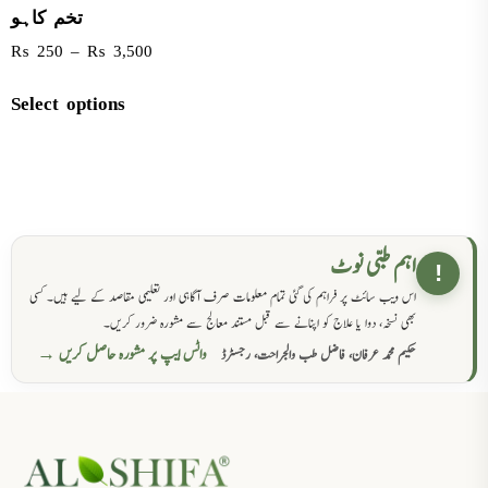
تخم کاہو
₨
250
–
₨
3,500
Select options
اہم طبی نوٹ
!
اس ویب سائٹ پر فراہم کی گئی تمام معلومات صرف آگاہی اور تعلیمی مقاصد کے لیے ہیں۔ کسی
بھی نسخہ، دوا یا علاج کو اپنانے سے قبل مستند معالج سے مشورہ ضرور کریں۔
واٹس ایپ پر مشورہ حاصل کریں →
حکیم محمد عرفان، فاضل طب والجراحت، رجسٹرڈ