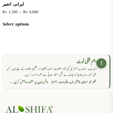
ایرانی انجیر
₨
1,500
–
₨
6,000
Select options
اہم طبی نوٹ
!
اس ویب سائٹ پر فراہم کی گئی تمام معلومات صرف آگاہی اور تعلیمی مقاصد کے لیے ہیں۔ کسی
بھی نسخہ، دوا یا علاج کو اپنانے سے قبل مستند معالج سے مشورہ ضرور کریں۔
واٹس ایپ پر مشورہ حاصل کریں →
حکیم محمد عرفان، فاضل طب والجراحت، رجسٹرڈ