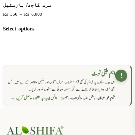
سرس گاچھ/ ہارسٹیل
₨
350
–
₨
6,000
Select options
اہم طبی نوٹ
!
اس ویب سائٹ پر فراہم کی گئی تمام معلومات صرف آگاہی اور تعلیمی مقاصد کے لیے ہیں۔ کسی
بھی نسخہ، دوا یا علاج کو اپنانے سے قبل مستند معالج سے مشورہ ضرور کریں۔
واٹس ایپ پر مشورہ حاصل کریں →
حکیم محمد عرفان، فاضل طب والجراحت، رجسٹرڈ