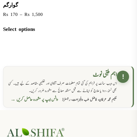
گوارگم
₨
170
–
₨
1,500
Select options
اہم طبی نوٹ
!
اس ویب سائٹ پر فراہم کی گئی تمام معلومات صرف آگاہی اور تعلیمی مقاصد کے لیے ہیں۔ کسی
بھی نسخہ، دوا یا علاج کو اپنانے سے قبل مستند معالج سے مشورہ ضرور کریں۔
واٹس ایپ پر مشورہ حاصل کریں →
حکیم محمد عرفان، فاضل طب والجراحت، رجسٹرڈ