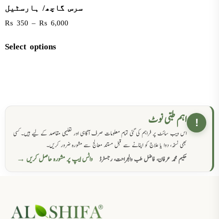
سرس گاچھ/ ہارسٹیل
₨
350
–
₨
6,000
Select options
اہم طبی نوٹ
!
اس ویب سائٹ پر فراہم کی گئی تمام معلومات صرف آگاہی اور تعلیمی مقاصد کے لیے ہیں۔ کسی
بھی نسخہ، دوا یا علاج کو اپنانے سے قبل مستند معالج سے مشورہ ضرور کریں۔
واٹس ایپ پر مشورہ حاصل کریں →
حکیم محمد عرفان، فاضل طب والجراحت، رجسٹرڈ