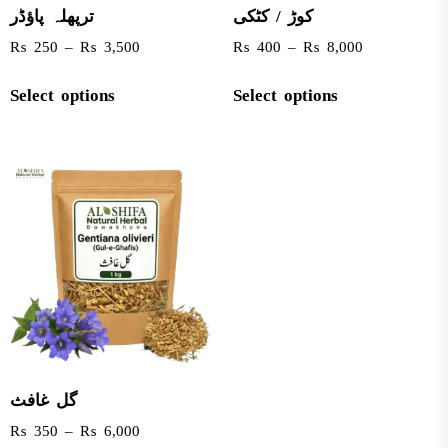
کوڑ / کٹکی
ترپھلہ پاؤڈر
₨
250
–
₨
3,500
₨
400
–
₨
8,000
Select options
Select options
گل غافث
₨
350
–
₨
6,000