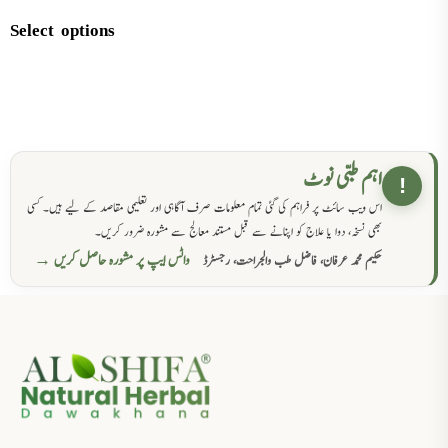
Select options
اہم طبی نوٹ
!
اس ویب سائٹ پر فراہم کی گئی تمام معلومات صرف آگاہی اور تعلیمی مقاصد کے لیے ہیں۔ کسی
بھی نسخہ، دوا یا علاج کو اپنانے سے قبل مستند معالج سے مشورہ ضرور کریں۔
واٹس ایپ پر مشورہ حاصل کریں →
حکیم محمد عرفان، فاضل طب والجراحت، رجسٹرڈ