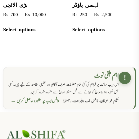
لہسن پاؤڈر
بڑی الائچی
₨
700
–
₨
10,000
₨
250
–
₨
2,500
Select options
Select options
اہم طبی نوٹ
!
اس ویب سائٹ پر فراہم کی گئی تمام معلومات صرف آگاہی اور تعلیمی مقاصد کے لیے ہیں۔ کسی
بھی نسخہ، دوا یا علاج کو اپنانے سے قبل مستند معالج سے مشورہ ضرور کریں۔
واٹس ایپ پر مشورہ حاصل کریں →
حکیم محمد عرفان، فاضل طب والجراحت، رجسٹرڈ