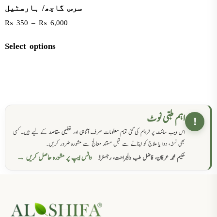
سرس گاچھ/ ہارسٹیل
₨
350
–
₨
6,000
Select options
اہم طبی نوٹ
!
اس ویب سائٹ پر فراہم کی گئی تمام معلومات صرف آگاہی اور تعلیمی مقاصد کے لیے ہیں۔ کسی
بھی نسخہ، دوا یا علاج کو اپنانے سے قبل مستند معالج سے مشورہ ضرور کریں۔
واٹس ایپ پر مشورہ حاصل کریں →
حکیم محمد عرفان، فاضل طب والجراحت، رجسٹرڈ