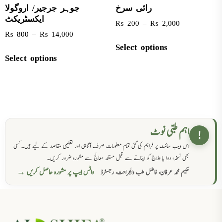
رائی سرخ
جوہر جرجیر/ اروگولا
ایکسٹریکٹ
₨
200
–
₨
2,000
₨
800
–
₨
14,000
Select options
Select options
اہم طبی نوٹ
!
اس ویب سائٹ پر فراہم کی گئی تمام معلومات صرف آگاہی اور تعلیمی مقاصد کے لیے ہیں۔ کسی
بھی نسخہ، دوا یا علاج کو اپنانے سے قبل مستند معالج سے مشورہ ضرور کریں۔
واٹس ایپ پر مشورہ حاصل کریں →
حکیم محمد عرفان، فاضل طب والجراحت، رجسٹرڈ